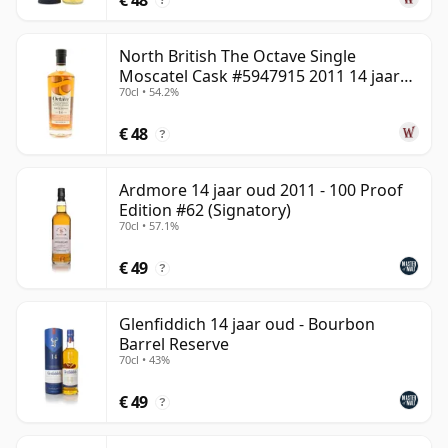
?
North British The Octave Single
Moscatel Cask #5947915 2011 14 jaar
70cl • 54.2%
oud
€ 48
?
Ardmore 14 jaar oud 2011 - 100 Proof
Edition #62 (Signatory)
70cl • 57.1%
€ 49
?
Glenfiddich 14 jaar oud - Bourbon
Barrel Reserve
70cl • 43%
€ 49
?