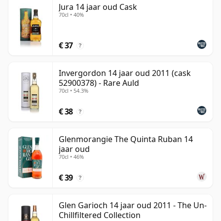
Jura 14 jaar oud Cask
than 14 years.
70cl • 40%
Once a whisky is bottled it ceases its maturation,
unlike wine which continues to age in the bottle, so
€ 37
?
veertien year old whisky is frozen in time and will be
considered 14 forever.
Invergordon 14 jaar oud 2011 (cask
52900378) - Rare Auld
70cl • 54.3%
€ 38
?
Glenmorangie The Quinta Ruban 14
jaar oud
70cl • 46%
€ 39
?
Glen Garioch 14 jaar oud 2011 - The Un-
Chillfiltered Collection