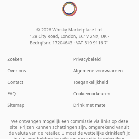
© 2026 Whisky Marketplace Ltd.
128 City Road, London, EC1V 2NX, UK ·
Bedrijfsnr. 17204643
·
VAT 519 9116 71
Zoeken
Privacybeleid
Over ons
Algemene voorwaarden
Contact
Toegankelijkheid
FAQ
Cookievoorkeuren
Sitemap
Drink met mate
We ontvangen mogelijk een commissie via links op deze
site. Prijzen kunnen schattingen zijn, omgerekend vanuit
de valuta van de retailer. U moet de wettelijke drinkleeftijd
in uw land hebben bereikt om deze site te gebruiken.