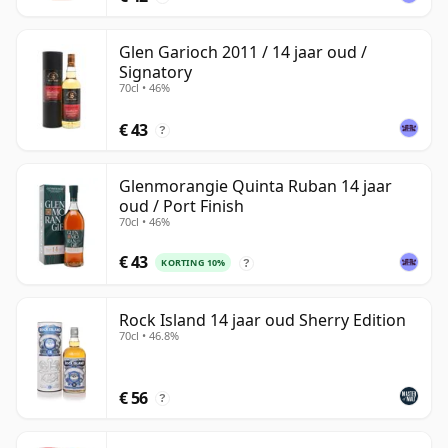
Glen Garioch 2011 / 14 jaar oud /
Signatory
70cl • 46%
€ 43
?
Glenmorangie Quinta Ruban 14 jaar
oud / Port Finish
70cl • 46%
€ 43
KORTING 10%
?
Rock Island 14 jaar oud Sherry Edition
70cl • 46.8%
€ 56
?