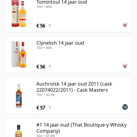
Tomintoul 14 jaar oud
70cl • 46%
€ 56
?
Clynelish 14 jaar oud
70cl • 46%
€ 56
?
Auchroisk 14 jaar oud 2011 (cask
22074022/2011) - Cask Masters
70cl • 50.5%
€ 57
?
#1 14 jaar oud (That Boutique-y Whisky
Company)
50cl • 47.6%