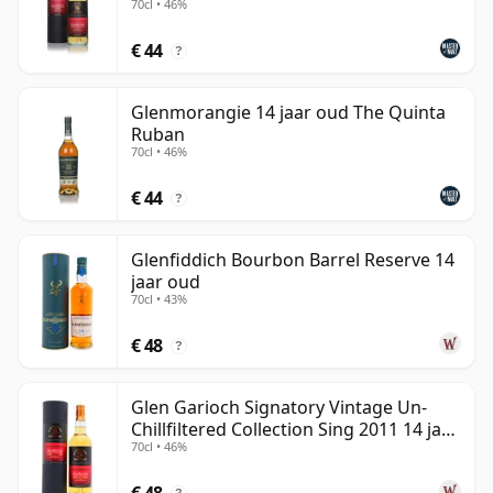
70cl • 46%
€ 44
?
Glenmorangie 14 jaar oud The Quinta
Ruban
70cl • 46%
€ 44
?
Glenfiddich Bourbon Barrel Reserve 14
jaar oud
70cl • 43%
€ 48
?
Glen Garioch Signatory Vintage Un-
Chillfiltered Collection Sing 2011 14 jaar
70cl • 46%
oud
€ 48