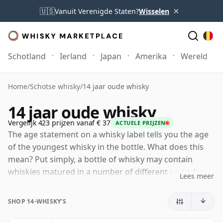
×
🇺🇸
Vanuit Verenigde Staten?
Wisselen
Schotland
Ierland
Japan
Amerika
Wereld
Home
/
Schotse whisky
/
14 jaar oude whisky
14 jaar oude whisky
Vergelijk 423 prijzen vanaf € 37
ACTUELE PRIJZEN
The age statement on a whisky label tells you the age
of the youngest whisky in the bottle. What does this
mean? Put simply, a bottle of whisky may contain
whiskies matured in a number of different casks for
Lees meer
different periods of time. If the label says that the
whisky is 14 Years Old (or veertien Years Old) then,
SHOP 14-WHISKY’S
although it may contain older whiskies, you can be
certain that none of the components are any younger