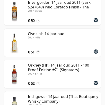
Invergordon 14 jaar oud 2011 (cask
5247849) Palo Cortado Finish - The
70cl • 55.6%
€ 50
?
Clynelish 14 jaar oud
70cl • 46%
€ 51
?
Orkney (HP) 14 jaar oud 2011 - 100
Proof Edition #71 (Signatory)
70cl • 57.1%
€ 52
?
Inchgower 14 jaar oud (That Boutique-y
Whisky Company)
50cl • 50.5%