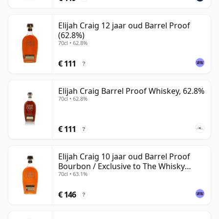
Elijah Craig 12 jaar oud Barrel Proof
(62.8%)
70cl • 62.8%
€ 111
?
Elijah Craig Barrel Proof Whiskey, 62.8%
70cl • 62.8%
€ 111
?
Elijah Craig 10 jaar oud Barrel Proof
Bourbon / Exclusive to The Whisky
70cl • 63.1%
Exchange
€ 146
?