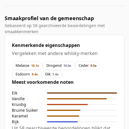
Smaakprofiel van de gemeenschap
Gebaseerd op 58 gearchiveerde beoordelingen met
smaakkenmerken
Kenmerkende eigenschappen
Vergeleken met andere whisky-merken
Melasse
Drogend
Ceder
10.1x
10.0x
9.5x
Esdoorn
Dik
9.4x
7.4x
Meest voorkomende noten
Eik
Vanille
Kruidig
Bruine Suiker
Karamel
Rijk
Uit 58 gearchiveerde beoordelingen blijkt dat