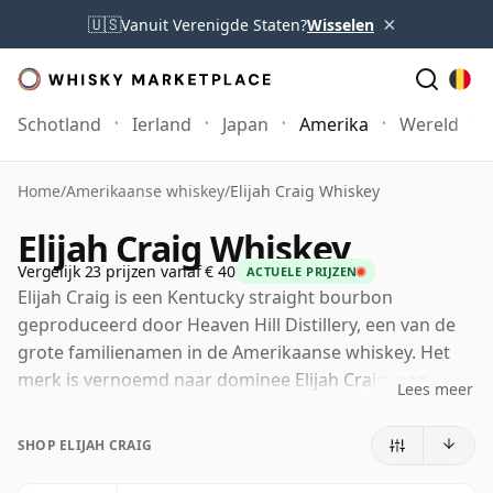
×
🇺🇸
Vanuit Verenigde Staten?
Wisselen
Schotland
Ierland
Japan
Amerika
Wereld
Home
/
Amerikaanse whiskey
/
Elijah Craig Whiskey
Elijah Craig Whiskey
Vergelijk 23 prijzen vanaf € 40
ACTUELE PRIJZEN
Elijah Craig is een Kentucky straight bourbon
geproduceerd door Heaven Hill Distillery, een van de
grote familienamen in de Amerikaanse whiskey. Het
merk is vernoemd naar dominee Elijah Craig, een
Lees meer
figuur die in de bourbonwereld al lang wordt
geassocieerd met het gebruik van verkoolde
SHOP ELIJAH CRAIG
eikenhouten vaten, hoewel de bredere geschiedenis
complexer is dan de legende doet vermoeden.