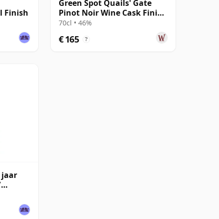
Green Spot Quails' Gate
 Finish
Pinot Noir Wine Cask Finish
Single Po
70cl • 46%
€ 165
?
 jaar
/
isky