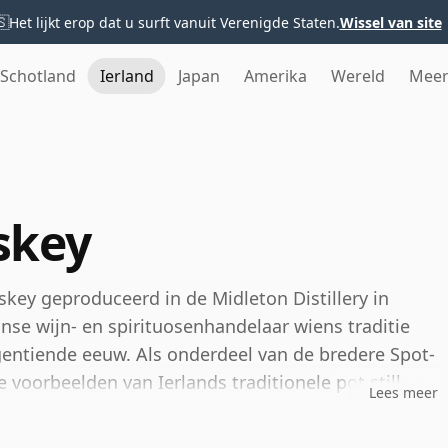
🇸
Het lijkt erop dat u surft vanuit Verenigde Staten.
Wissel van site
Schotland
Ierland
Japan
Amerika
Wereld
Mee
skey
iskey geproduceerd in de Midleton Distillery in
nse wijn- en spirituosenhandelaar wiens traditie
entiende eeuw. Als onderdeel van de bredere Spot-
 voorbeelden van Ierlands traditionele pot still-
Lees meer