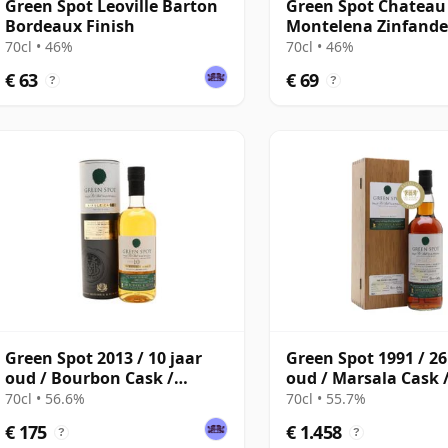
Green Spot Leoville Barton
Green Spot Chateau
Bordeaux Finish
Montelena Zinfandel
70cl • 46%
70cl • 46%
€ 63
€ 69
?
?
Green Spot 2013 / 10 jaar
Green Spot 1991 / 26
oud / Bourbon Cask /
oud / Marsala Cask 
Exclusive to The Whisky
Exclusive to The Wh
70cl • 56.6%
70cl • 55.7%
Exchange
Exchange
€ 175
€ 1.458
?
?