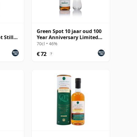
Green Spot 10 jaar oud 100
 Still
Year Anniversary Limited
Edition Single Pot Still
70cl • 46%
Whiskey
€ 72
?