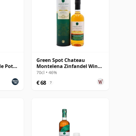
Green Spot Chateau
le Pot
Montelena Zinfandel Wine
Cask Finish Singl
70cl • 46%
€ 68
?