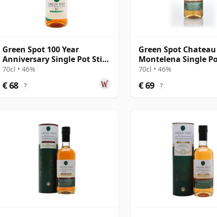
Green Spot 100 Year
Green Spot Chateau
Anniversary Single Pot Still
Montelena Single Pot
Irish 10 jaar oud
Whiskey
70cl • 46%
70cl • 46%
€ 68
€ 69
?
?