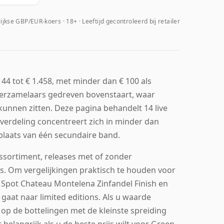
ijkse GBP/EUR-koers
18+ · Leeftijd gecontroleerd bij retailer
44 tot € 1.458, met minder dan € 100 als
verzamelaars gedreven bovenstaart, waar
unnen zitten. Deze pagina behandelt 14 live
verdeling concentreert zich in minder dan
 plaats van één secundaire band.
ssortiment, releases met of zonder
s. Om vergelijkingen praktisch te houden voor
 Spot Chateau Montelena Zinfandel Finish en
gaat naar limited editions. Als u waarde
u op de bottelingen met de kleinste spreiding
 belangrijk als u de beste prijs wilt voor Green