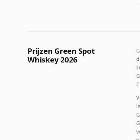
Prijzen Green Spot
G
Whiskey 2026
d
z
G
€
V
l
G
G
v
t