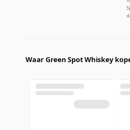
S
d
Waar Green Spot Whiskey kop