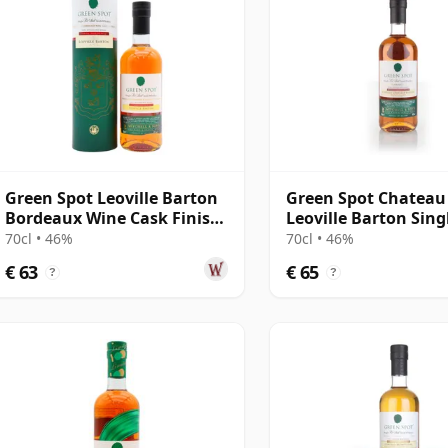
Green Spot Leoville Barton
Green Spot Chateau
Bordeaux Wine Cask Finish
Leoville Barton Sing
Single P
Still Whiskey
70cl • 46%
70cl • 46%
€ 63
€ 65
?
?