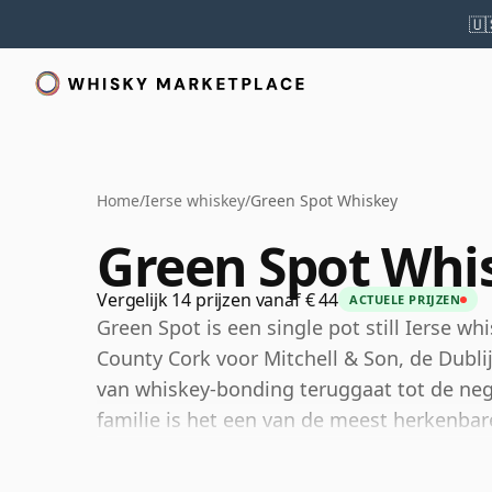
🇺
Home
/
Ierse whiskey
/
Green Spot Whiskey
Green Spot Whi
Vergelijk 14 prijzen vanaf € 44
ACTUELE PRIJZEN
Green Spot is een single pot still Ierse wh
County Cork voor Mitchell & Son, de Dublij
van whiskey-bonding teruggaat tot de neg
familie is het een van de meest herkenbare
stijl.