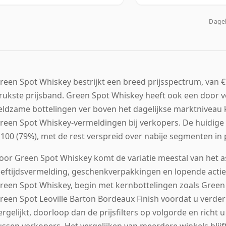
Dagel
reen Spot Whiskey bestrijkt een breed prijsspectrum, van € 
rukste prijsband. Green Spot Whiskey heeft ook een door 
eldzame bottelingen ver boven het dagelijkse marktniveau k
reen Spot Whiskey-vermeldingen bij verkopers. De huidige 
 100 (79%), met de rest verspreid over nabije segmenten in
oor Green Spot Whiskey komt de variatie meestal van het a
eeftijdsvermelding, geschenkverpakkingen en lopende actie
reen Spot Whiskey, begin met kernbottelingen zoals Green
reen Spot Leoville Barton Bordeaux Finish voordat u verder 
ergelijkt, doorloop dan de prijsfilters op volgorde en richt 
ussen verkopers. Het vergelijken van meerdere winkels blijft