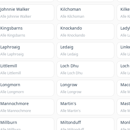
Johnnie Walker
Kilchoman
Kilk
Alle Johnnie Walker
Alle Kilchoman
Alle K
Kingsbarns
Knockando
Lady
Alle Kingsbarns
Alle Knockando
Alle 
Laphroaig
Ledaig
Link
Alle Laphroaig
Alle Ledaig
Alle 
Littlemill
Loch Dhu
Loch
Alle Littlemill
Alle Loch Dhu
Alle 
Longmorn
Longrow
Macd
Alle Longmorn
Alle Longrow
Alle 
Mannochmore
Martin's
Mast
Alle Mannochmore
Alle Martin's
Alle 
Millburn
Miltonduff
Monk
Alle Millburn
Alle Miltonduff
Alle 