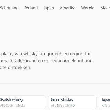
Schotland
Ierland
Japan
Amerika
Wereld
Mee
tplace, van whiskycategorieën en regio’s tot
es, retailerprofielen en redactionele inhoud.
s te ontdekken.
Scotch whisky
Ierse whiskey
Japa
Alle Scotch whisky
Alle Ierse whiskey
Alle 