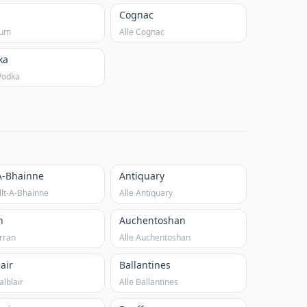
Cognac
Rum
Alle Cognac
ka
Wodka
-A-Bhainne
Antiquary
llt-A-Bhainne
Alle Antiquary
n
Auchentoshan
Arran
Alle Auchentoshan
air
Ballantines
alblair
Alle Ballantines