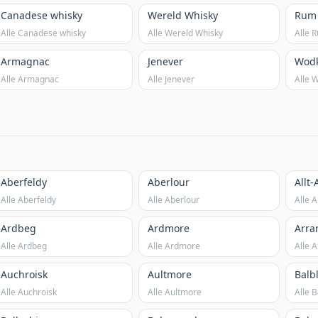
Canadese whisky
Wereld Whisky
Rum
Alle Canadese whisky
Alle Wereld Whisky
Alle 
Armagnac
Jenever
Wod
Alle Armagnac
Alle Jenever
Alle 
Aberfeldy
Aberlour
Allt
Alle Aberfeldy
Alle Aberlour
Alle A
Ardbeg
Ardmore
Arra
Alle Ardbeg
Alle Ardmore
Alle 
Auchroisk
Aultmore
Balbl
Alle Auchroisk
Alle Aultmore
Alle B