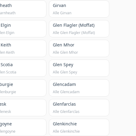
heath
Girvan
Garnheath
Alle Girvan
 Elgin
Glen Flagler (Moffat)
len Elgin
Alle Glen Flagler (Moffat)
 Keith
Glen Mhor
len Keith
Alle Glen Mhor
 Scotia
Glen Spey
len Scotia
Alle Glen Spey
burgie
Glencadam
Glenburgie
Alle Glencadam
esk
Glenfarclas
Glenesk
Alle Glenfarclas
goyne
Glenkinchie
Glengoyne
Alle Glenkinchie