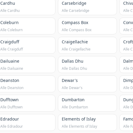
Cardhu
Carsebridge
Chiv
Alle Cardhu
Alle Carsebridge
Alle 
Coleburn
Compass Box
Conv
Alle Coleburn
Alle Compass Box
Alle 
Craigduff
Craigellachie
Crof
Alle Craigduff
Alle Craigellachie
Alle 
Dailuaine
Dallas Dhu
Dalm
Alle Dailuaine
Alle Dallas Dhu
Alle 
Deanston
Dewar's
Dimp
Alle Deanston
Alle Dewar's
Alle 
Dufftown
Dumbarton
Dung
Alle Dufftown
Alle Dumbarton
Alle 
Edradour
Elements of Islay
Famo
Alle Edradour
Alle Elements of Islay
Alle 