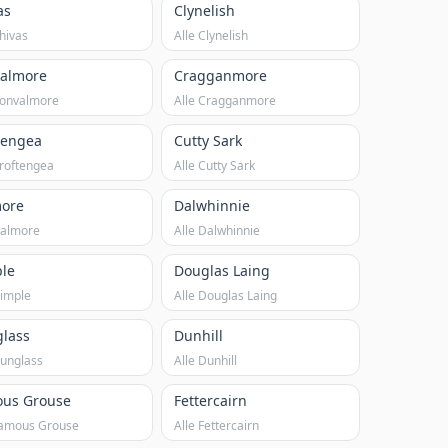
as
Clynelish
Chivas
Alle Clynelish
almore
Cragganmore
Convalmore
Alle Cragganmore
tengea
Cutty Sark
Croftengea
Alle Cutty Sark
ore
Dalwhinnie
Dalmore
Alle Dalwhinnie
le
Douglas Laing
Dimple
Alle Douglas Laing
lass
Dunhill
Dunglass
Alle Dunhill
us Grouse
Fettercairn
Famous Grouse
Alle Fettercairn