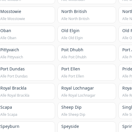
Mosstowie
North British
Nort
Alle Mosstowie
Alle North British
Alle 
Oban
Old Elgin
Old 
Alle Oban
Alle Old Elgin
Alle O
Pittyvaich
Poit Dhubh
Port
Alle Pittyvaich
Alle Poit Dhubh
Alle P
Port Dundas
Port Ellen
Prid
Alle Port Dundas
Alle Port Ellen
Alle P
Royal Brackla
Royal Lochnagar
Roya
Alle Royal Brackla
Alle Royal Lochnagar
Alle R
Scapa
Sheep Dip
Sing
Alle Scapa
Alle Sheep Dip
Alle S
Speyburn
Speyside
Spri