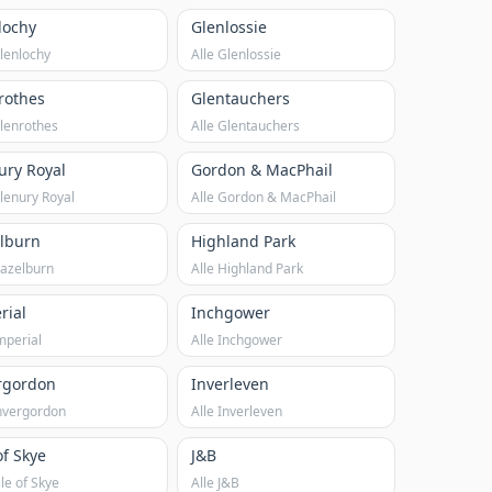
lochy
Glenlossie
Glenlochy
Alle Glenlossie
rothes
Glentauchers
Glenrothes
Alle Glentauchers
ury Royal
Gordon & MacPhail
Glenury Royal
Alle Gordon & MacPhail
lburn
Highland Park
Hazelburn
Alle Highland Park
rial
Inchgower
mperial
Alle Inchgower
rgordon
Inverleven
Invergordon
Alle Inverleven
of Skye
J&B
sle of Skye
Alle J&B