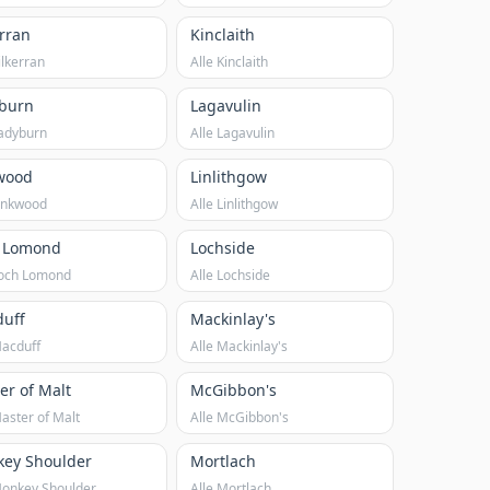
erran
Kinclaith
ilkerran
Alle Kinclaith
burn
Lagavulin
Ladyburn
Alle Lagavulin
wood
Linlithgow
Linkwood
Alle Linlithgow
 Lomond
Lochside
Loch Lomond
Alle Lochside
uff
Mackinlay's
Macduff
Alle Mackinlay's
er of Malt
McGibbon's
Master of Malt
Alle McGibbon's
ey Shoulder
Mortlach
Monkey Shoulder
Alle Mortlach