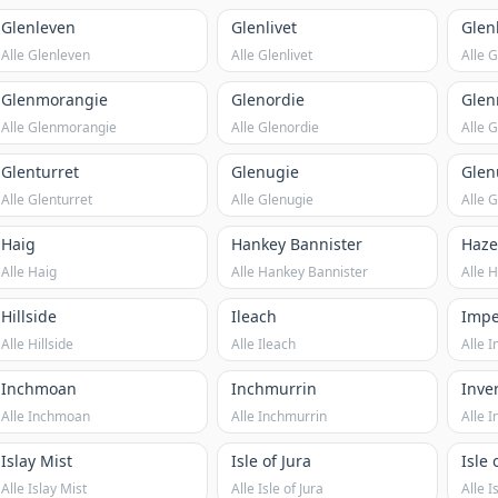
Glenleven
Glenlivet
Glen
Alle Glenleven
Alle Glenlivet
Alle 
Glenmorangie
Glenordie
Glen
Alle Glenmorangie
Alle Glenordie
Alle 
Glenturret
Glenugie
Glen
Alle Glenturret
Alle Glenugie
Alle 
Haig
Hankey Bannister
Haze
Alle Haig
Alle Hankey Bannister
Alle 
Hillside
Ileach
Impe
Alle Hillside
Alle Ileach
Alle I
Inchmoan
Inchmurrin
Inve
Alle Inchmoan
Alle Inchmurrin
Alle 
Islay Mist
Isle of Jura
Isle 
Alle Islay Mist
Alle Isle of Jura
Alle I