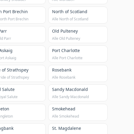
h Port Brechin
North of Scotland
North Port Brechin
Alle North of Scotland
Parr
Old Pulteney
ld Parr
Alle Old Pulteney
 Askaig
Port Charlotte
ort Askaig
Alle Port Charlotte
e of Strathspey
Rosebank
ride of Strathspey
Alle Rosebank
l Salute
Sandy Macdonald
oyal Salute
Alle Sandy Macdonald
leton
Smokehead
ingleton
Alle Smokehead
ngbank
St. Magdalene