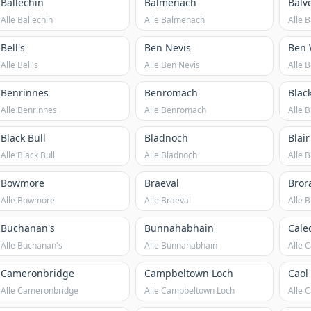
Ballechin
Balmenach
Balv
Alle Ballechin
Alle Balmenach
Alle 
Bell's
Ben Nevis
Ben 
Alle Bell's
Alle Ben Nevis
Alle 
Benrinnes
Benromach
Blac
Alle Benrinnes
Alle Benromach
Alle 
Black Bull
Bladnoch
Blair
Alle Black Bull
Alle Bladnoch
Alle B
Bowmore
Braeval
Bror
Alle Bowmore
Alle Braeval
Alle 
Buchanan's
Bunnahabhain
Cale
Alle Buchanan's
Alle Bunnahabhain
Alle 
Cameronbridge
Campbeltown Loch
Caol 
Alle Cameronbridge
Alle Campbeltown Loch
Alle C