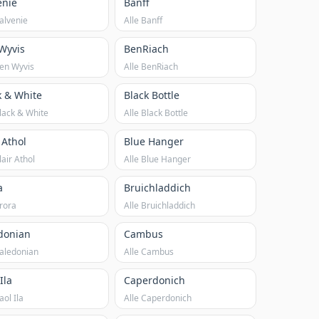
enie
Banff
Balvenie
Alle Banff
Wyvis
BenRiach
Ben Wyvis
Alle BenRiach
k & White
Black Bottle
Black & White
Alle Black Bottle
 Athol
Blue Hanger
lair Athol
Alle Blue Hanger
a
Bruichladdich
Brora
Alle Bruichladdich
donian
Cambus
Caledonian
Alle Cambus
Ila
Caperdonich
aol Ila
Alle Caperdonich