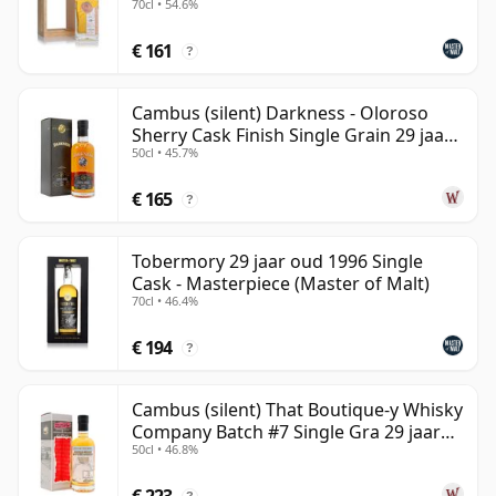
70cl • 54.6%
€ 161
?
Cambus (silent) Darkness - Oloroso
Sherry Cask Finish Single Grain 29 jaar
50cl • 45.7%
oud
€ 165
?
Tobermory 29 jaar oud 1996 Single
Cask - Masterpiece (Master of Malt)
70cl • 46.4%
€ 194
?
Cambus (silent) That Boutique-y Whisky
Company Batch #7 Single Gra 29 jaar
50cl • 46.8%
oud
€ 223