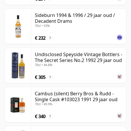
Sideburn 1994 & 1996 / 29 jaar oud /
Decadent Drams
70cl • 53%
€ 232
?
Undisclosed Speyside Vintage Bottlers -
The Secret Series No.2 1992 29 jaar oud
70cl • 44.8%
€ 305
?
Cambus (silent) Berry Bros & Rudd -
Single Cask #103023 1991 29 jaar oud
70cl • 49.9%
€ 340
?