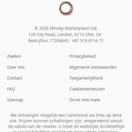
© 2026 Whisky Marketplace Ltd.
128 City Road, London, EC1V 2NX, UK ·
Bedrijfsnr. 17204643
·
VAT 519 9116 71
Zoeken
Privacybeleid
Over ons
Algemene voorwaarden
Contact
Toegankelijkheid
FAQ
Cookievoorkeuren
Sitemap
Drink met mate
We ontvangen mogelijk een commissie via links op deze
site. Prijzen kunnen schattingen zijn, omgerekend vanuit
de valuta van de retailer. U moet de wettelijke drinkleeftijd
in uw land hebben bereikt om deze site te gebruiken.