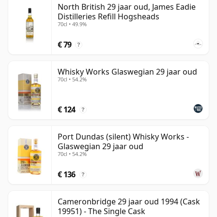
North British 29 jaar oud, James Eadie
29 jaar.
Distilleries Refill Hogsheads
70cl • 49.9%
Zodra whisky is gebotteld, rijpt die niet verder, in
tegenstelling tot wijn die in de fles blijft rijpen. Whisky
€ 79
?
van negenentwintig jaar blijft daardoor in de tijd
vastgezet en wordt altijd als 29 jaar beschouwd.
Whisky Works Glaswegian 29 jaar oud
70cl • 54.2%
€ 124
?
Port Dundas (silent) Whisky Works -
Glaswegian 29 jaar oud
70cl • 54.2%
€ 136
?
Cameronbridge 29 jaar oud 1994 (Cask
19951) - The Single Cask