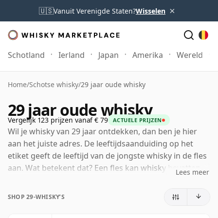
×
🇺🇸
Vanuit Verenigde Staten?
Wisselen
Schotland
Ierland
Japan
Amerika
Wereld
Home
/
Schotse whisky
/
29 jaar oude whisky
29 jaar oude whisky
Vergelijk 123 prijzen vanaf € 79
ACTUELE PRIJZEN
Wil je whisky van 29 jaar ontdekken, dan ben je hier
aan het juiste adres. De leeftijdsaanduiding op het
etiket geeft de leeftijd van de jongste whisky in de fles
aan. Wat betekent dat? Een fles kan whisky bevatten
Lees meer
die in verschillende vaten en gedurende verschillende
periodes heeft gerijpt. Als op het etiket 29 jaar (of
SHOP 29-WHISKY’S
negenentwintig jaar) staat, kan de fles oudere whisky
bevatten, maar geen enkel bestanddeel is jonger dan