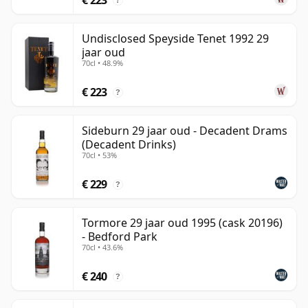
?
Undisclosed Speyside Tenet 1992 29
jaar oud
70cl • 48.9%
€ 223
?
Sideburn 29 jaar oud - Decadent Drams
(Decadent Drinks)
70cl • 53%
€ 229
?
Tormore 29 jaar oud 1995 (cask 20196)
- Bedford Park
70cl • 43.6%
€ 240
?