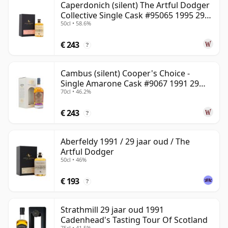
Caperdonich (silent) The Artful Dodger
Collective Single Cask #95065 1995 29
50cl • 58.6%
jaar oud
€ 243
?
Cambus (silent) Cooper's Choice -
Single Amarone Cask #9067 1991 29
70cl • 46.2%
jaar oud
€ 243
?
Aberfeldy 1991 / 29 jaar oud / The
Artful Dodger
50cl • 46%
€ 193
?
Strathmill 29 jaar oud 1991
Cadenhead's Tasting Tour Of Scotland
75cl • 41.5%