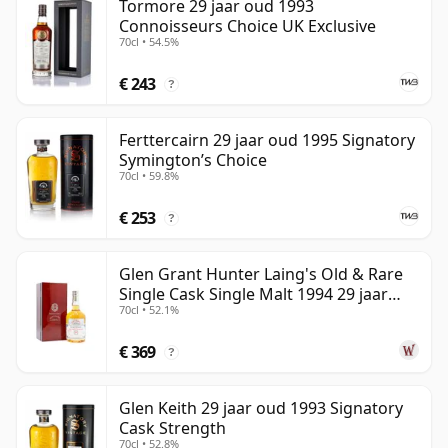
Tormore 29 jaar oud 1993
Connoisseurs Choice UK Exclusive
70cl • 54.5%
€ 243
?
Ferttercairn 29 jaar oud 1995 Signatory
Symington’s Choice
70cl • 59.8%
€ 253
?
Glen Grant Hunter Laing's Old & Rare
Single Cask Single Malt 1994 29 jaar
70cl • 52.1%
oud
€ 369
?
Glen Keith 29 jaar oud 1993 Signatory
Cask Strength
70cl • 52.8%