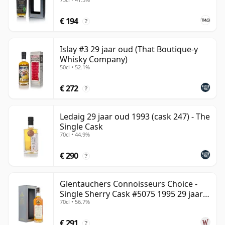
€ 194
?
Islay #3 29 jaar oud (That Boutique-y
Whisky Company)
50cl • 52.1%
€ 272
?
Ledaig 29 jaar oud 1993 (cask 247) - The
Single Cask
70cl • 44.9%
€ 290
?
Glentauchers Connoisseurs Choice -
Single Sherry Cask #5075 1995 29 jaar
70cl • 56.7%
oud
€ 291
?