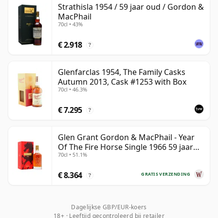
Strathisla 1954 / 59 jaar oud / Gordon &
59 jaar.
MacPhail
70cl • 43%
Zodra whisky is gebotteld, rijpt die niet verder, in
tegenstelling tot wijn die in de fles blijft rijpen. Whisky
€ 2.918
?
van negenenvijftig jaar blijft daardoor in de tijd
vastgezet en wordt altijd als 59 jaar beschouwd.
Glenfarclas 1954, The Family Casks
Autumn 2013, Cask #1253 with Box
70cl • 46.3%
€ 7.295
?
Glen Grant Gordon & MacPhail - Year
Of The Fire Horse Single 1966 59 jaar
70cl • 51.1%
oud
€ 8.364
GRATIS VERZENDING
?
Dagelijkse GBP/EUR-koers
18+ · Leeftijd gecontroleerd bij retailer