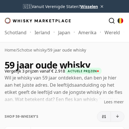
×
🇺🇸
Vanuit Verenigde Staten?
Wisselen
Schotland
Ierland
Japan
Amerika
Wereld
Home
/
Schotse whisky
/
59 jaar oude whisky
59 jaar oude whisky
Vergelijk 3 prijzen vanaf € 2.918
ACTUELE PRIJZEN
Wil je whisky van 59 jaar ontdekken, dan ben je hier
aan het juiste adres. De leeftijdsaanduiding op het
etiket geeft de leeftijd van de jongste whisky in de fles
aan. Wat betekent dat? Een fles kan whisky bevatten
Lees meer
die in verschillende vaten en gedurende verschillende
periodes heeft gerijpt. Als op het etiket 59 jaar (of
SHOP 59-WHISKY’S
negenenvijftig jaar) staat, kan de fles oudere whisky
bevatten, maar geen enkel bestanddeel is jonger dan