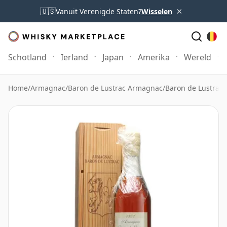
×
🇺🇸
Vanuit Verenigde Staten?
Wisselen
Schotland
Ierland
Japan
Amerika
Wereld
Home
/
Armagnac
/
Baron de Lustrac Armagnac
/
Baron de Lustrac