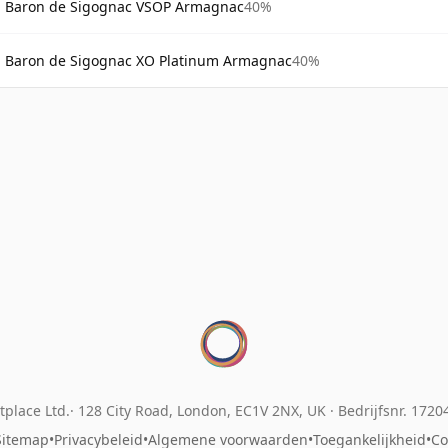
Baron de Sigognac VSOP Armagnac
40%
Baron de Sigognac XO Platinum Armagnac
40%
place Ltd.
128 City Road, London, EC1V 2NX, UK ·
Bedrijfsnr. 172
Sitemap
•
Privacybeleid
•
Algemene voorwaarden
•
Toegankelijkheid
•
Co