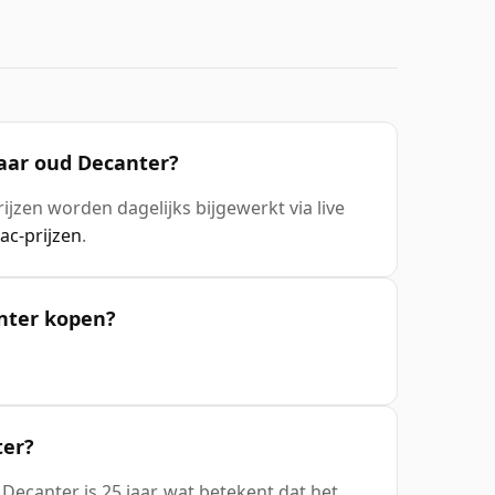
jaar oud Decanter?
rijzen worden dagelijks bijgewerkt via live
c-prijzen
.
anter kopen?
ter?
Decanter is 25 jaar, wat betekent dat het