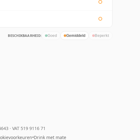
BESCHIKBAARHEID:
Goed
Gemiddeld
Beperkt
04643
·
VAT 519 9116 71
okievoorkeuren
•
Drink met mate