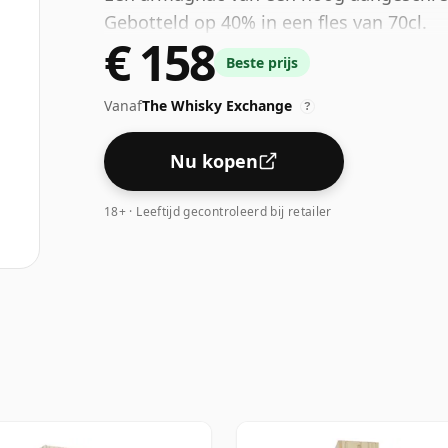
Gebotteld op 40% in een fles van 70cl.
€ 158
Beste prijs
Vanaf
The Whisky Exchange
?
Nu kopen
18+ · Leeftijd gecontroleerd bij retailer