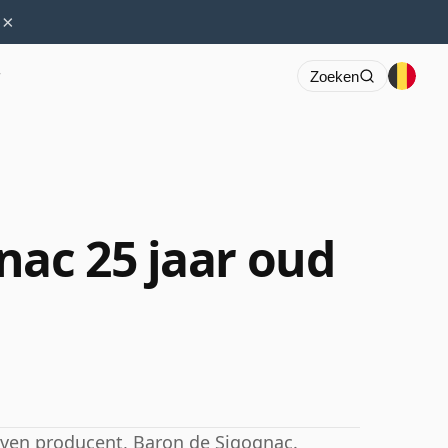
×
r
Zoeken
nac 25 jaar oud
ven producent, Baron de Sigognac.