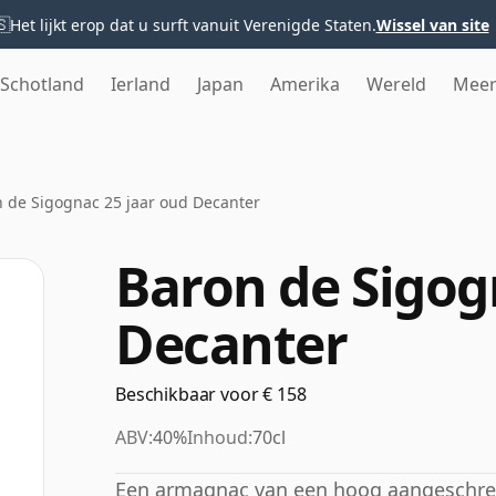
🇸
Het lijkt erop dat u surft vanuit Verenigde Staten.
Wissel van site
Schotland
Ierland
Japan
Amerika
Wereld
Mee
 de Sigognac 25 jaar oud Decanter
Baron de Sigog
Decanter
Beschikbaar voor € 158
ABV:
40%
Inhoud:
70cl
Een armagnac van een hoog aangeschre