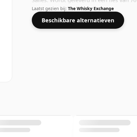
Salles. Wordt geleverd in een fles van 7
Laatst gezien bij:
The Whisky Exchange
Beschikbare alternatieven