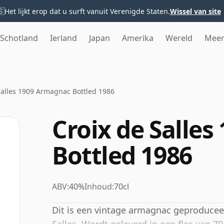
🇸
Het lijkt erop dat u surft vanuit Verenigde Staten.
Wissel van site
Schotland
Ierland
Japan
Amerika
Wereld
Mee
Salles 1909 Armagnac Bottled 1986
Croix de Salle
Bottled 1986
ABV:
40%
Inhoud:
70cl
Dit is een vintage armagnac geproducee