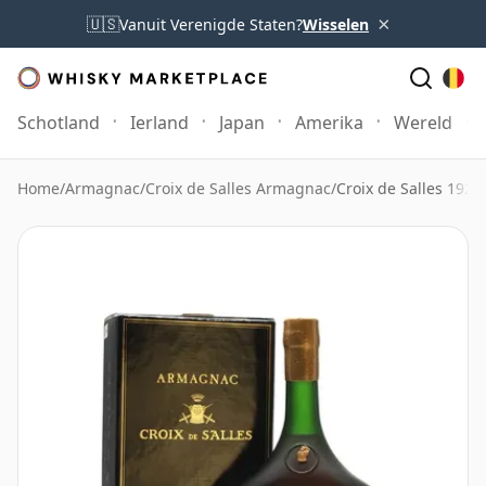
×
🇺🇸
Vanuit Verenigde Staten?
Wisselen
Schotland
Ierland
Japan
Amerika
Wereld
Home
/
Armagnac
/
Croix de Salles Armagnac
/
Croix de Salles 192