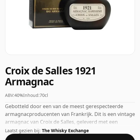
Croix de Salles 1921
Armagnac
ABV:
40%
Inhoud:
70cl
Gebotteld door een van de meest gerespecteerde
armagnacproducenten van Frankrijk. Dit is een vintage
armagnac van Croix de Salles, geleverd met een
sterkte van 40% in een fles van 70 cl.
Laatst gezien bij:
The Whisky Exchange