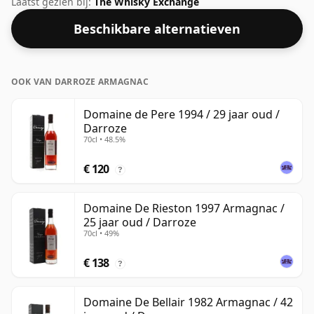
Laatst gezien bij:
The Whisky Exchange
Beschikbare alternatieven
OOK VAN DARROZE ARMAGNAC
Domaine de Pere 1994 / 29 jaar oud /
Darroze
70cl • 48.5%
€ 120
?
Domaine De Rieston 1997 Armagnac /
25 jaar oud / Darroze
70cl • 49%
€ 138
?
Domaine De Bellair 1982 Armagnac / 42