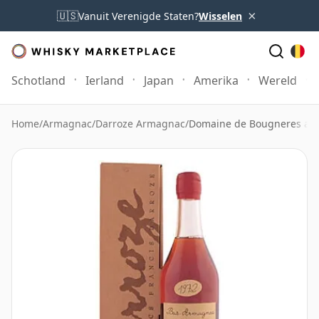
×
🇺🇸
Vanuit Verenigde Staten?
Wisselen
Schotland
Ierland
Japan
Amerika
Wereld
Home
/
Armagnac
/
Darroze Armagnac
/
Domaine de Bougneres a 