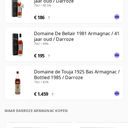
jaar oud / Darroze
70cl • 48.5%
€ 186
?
Domaine De Bellair 1981 Armagnac / 41
jaar oud / Darroze
70cl • 49%
€ 195
?
Domaine de Touja 1925 Bas Armagnac /
Bottled 1985 / Darroze
70cl • 42%
€ 1.459
?
WAAR DARROZE ARMAGNAC KOPEN