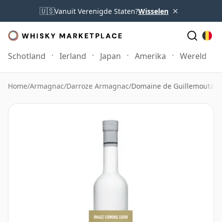
×
🇺🇸
Vanuit Verenigde Staten?
Wisselen
Schotland
Ierland
Japan
Amerika
Wereld
Home
/
Armagnac
/
Darroze Armagnac
/
Domaine de Guillemouta 1