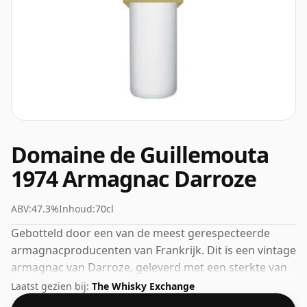
Domaine de Guillemouta
1974 Armagnac Darroze
ABV:
47.3%
Inhoud:
70cl
Gebotteld door een van de meest gerespecteerde
armagnacproducenten van Frankrijk. Dit is een vintage
armagnac van Darroze, geleverd met een sterkte van
47,3% in een fles van 70 cl.
Laatst gezien bij:
The Whisky Exchange