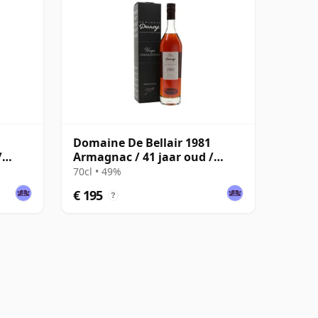
Domaine De Bellair 1981
/
Armagnac / 41 jaar oud /
Darroze
70cl • 49%
€ 195
?