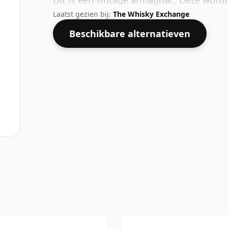
Dit is een vintage armagnac. Deze word
Laatst gezien bij:
The Whisky Exchange
Beschikbare alternatieven