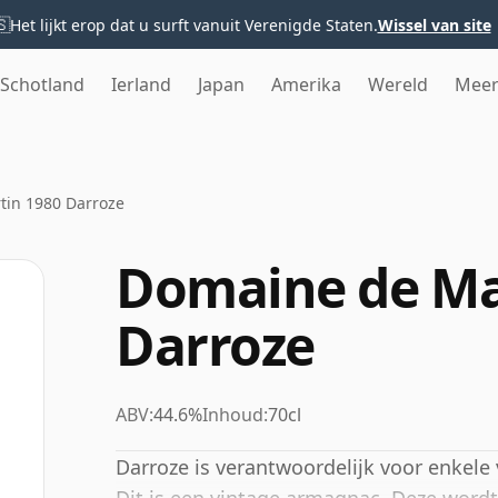
🇸
Het lijkt erop dat u surft vanuit Verenigde Staten.
Wissel van site
Schotland
Ierland
Japan
Amerika
Wereld
Mee
tin 1980 Darroze
Domaine de Ma
Darroze
ABV:
44.6%
Inhoud:
70cl
Darroze is verantwoordelijk voor enkel