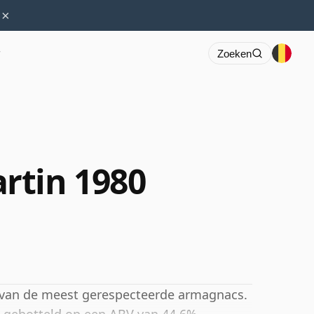
×
r
Zoeken
rtin 1980
e van de meest gerespecteerde armagnacs.