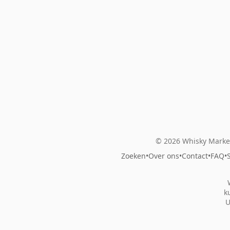
© 2026 Whisky Market
Zoeken
•
Over ons
•
Contact
•
FAQ
•
k
U