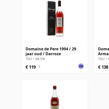
Domaine de Pere 1994 / 29
Domai
jaar oud / Darroze
Armag
Darro
70cl • 48.5%
70cl •
€ 119
€ 138
?