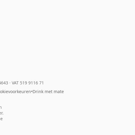
04643
·
VAT 519 9116 71
okievoorkeuren
•
Drink met mate
n
r.
ze