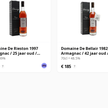
ne De Rieston 1997
Domaine De Bellair 1982
nac / 25 jaar oud /
Armagnac / 42 jaar oud 
ze
Darroze
 49%
70cl • 48.5%
€ 185
?
?