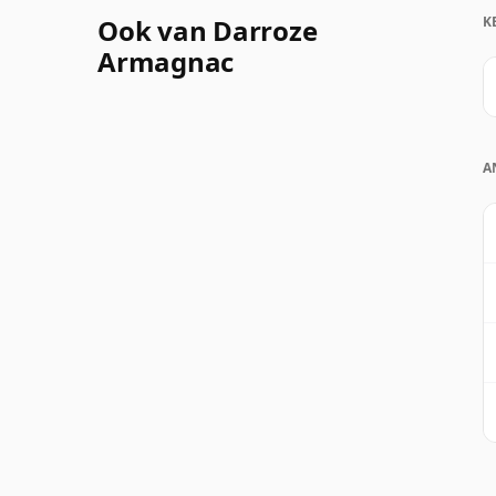
Ook van Darroze
K
Armagnac
A