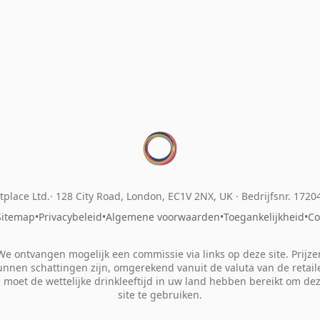
place Ltd.
128 City Road, London, EC1V 2NX, UK ·
Bedrijfsnr. 172
Sitemap
•
Privacybeleid
•
Algemene voorwaarden
•
Toegankelijkheid
•
Co
We ontvangen mogelijk een commissie via links op deze site. Prijze
unnen schattingen zijn, omgerekend vanuit de valuta van de retaile
 moet de wettelijke drinkleeftijd in uw land hebben bereikt om de
site te gebruiken.