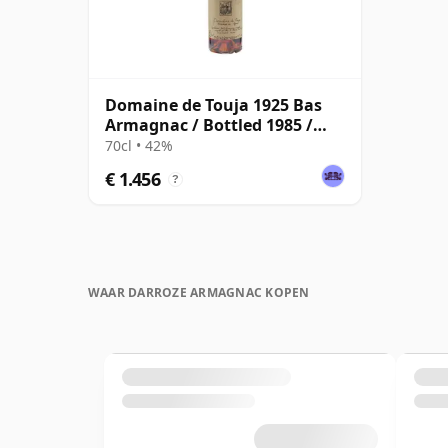
Domaine de Touja 1925 Bas
Armagnac / Bottled 1985 /
Darroze
70cl • 42%
€ 1.456
?
WAAR DARROZE ARMAGNAC KOPEN