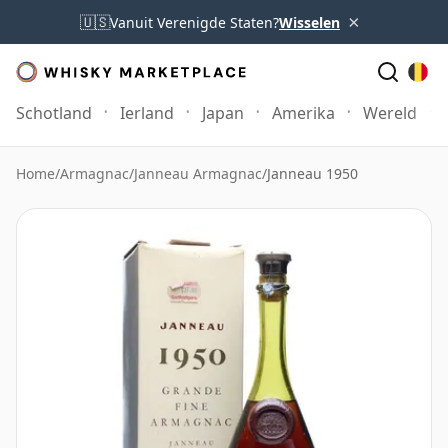
×
🇺🇸
Vanuit Verenigde Staten?
Wisselen
Schotland
Ierland
Japan
Amerika
Wereld
Home
/
Armagnac
/
Janneau Armagnac
/
Janneau 1950