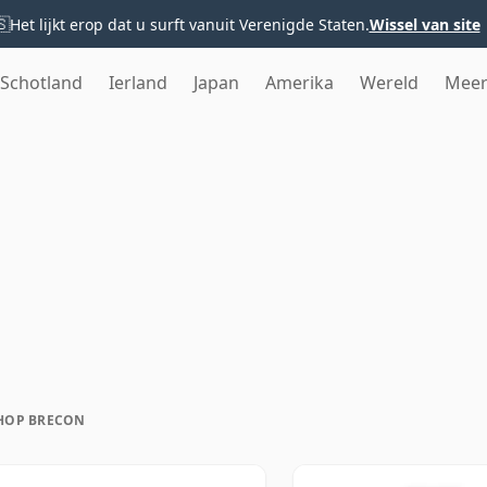
🇸
Het lijkt erop dat u surft vanuit Verenigde Staten.
Wissel van site
Schotland
Ierland
Japan
Amerika
Wereld
Mee
HOP BRECON