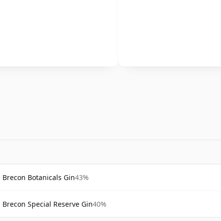
Brecon Botanicals Gin
43%
Brecon Special Reserve Gin
40%