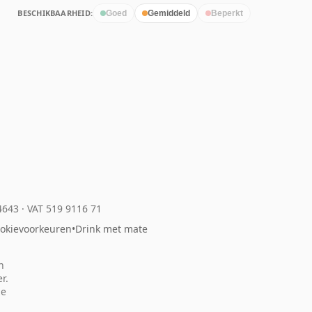
BESCHIKBAARHEID:
Goed
Gemiddeld
Beperkt
04643
·
VAT 519 9116 71
okievoorkeuren
•
Drink met mate
n
r.
ze