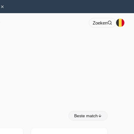
×
r
Zoeken
Beste match