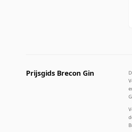
Prijsgids Brecon Gin
D
V
e
G
V
d
B