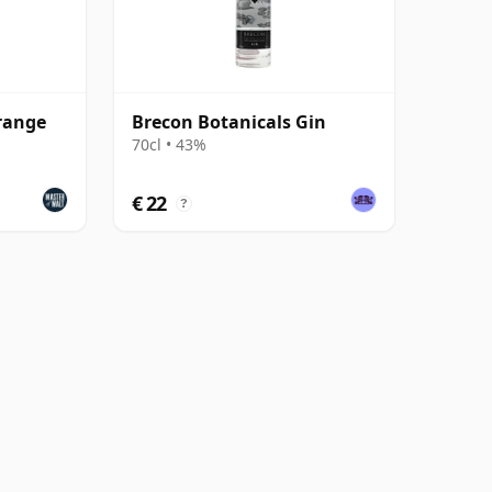
range
Brecon Botanicals Gin
70cl • 43%
€ 22
?