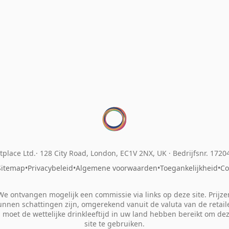
place Ltd.
128 City Road, London, EC1V 2NX, UK ·
Bedrijfsnr. 172
Sitemap
•
Privacybeleid
•
Algemene voorwaarden
•
Toegankelijkheid
•
Co
We ontvangen mogelijk een commissie via links op deze site. Prijze
unnen schattingen zijn, omgerekend vanuit de valuta van de retaile
 moet de wettelijke drinkleeftijd in uw land hebben bereikt om de
site te gebruiken.