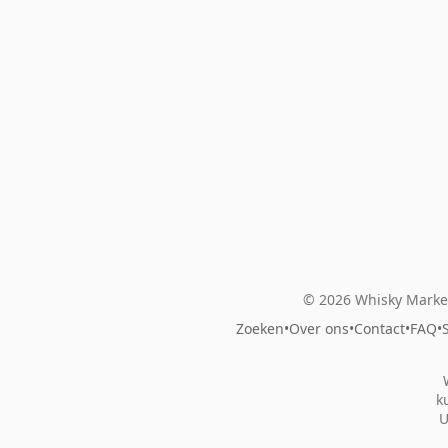
© 2026 Whisky Market
Zoeken
•
Over ons
•
Contact
•
FAQ
•
k
U