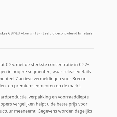
ijkse GBP/EUR-koers
18+ · Leeftijd gecontroleerd bij retailer
t € 25, met de sterkste concentratie in € 22+.
ngen in hogere segmenten, waar releasedetails
omenteel 7 actieve vermeldingen voor Brecon
midden- en premiumsegmenten op de markt.
daardproductie, verpakking en voorraaddiepte
pers vergelijken helpt u de beste prijs voor
tructuur meeneemt. Gegevens worden dagelijks