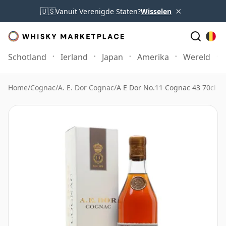
×
🇺🇸
Vanuit Verenigde Staten?
Wisselen
Schotland
Ierland
Japan
Amerika
Wereld
Home
/
Cognac
/
A. E. Dor Cognac
/
A E Dor No.11 Cognac 43 70cl