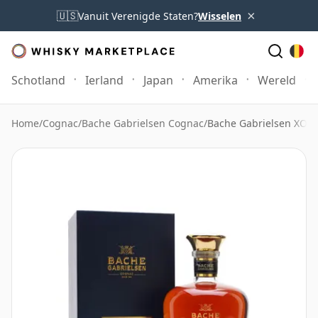
×
🇺🇸
Vanuit Verenigde Staten?
Wisselen
Schotland
Ierland
Japan
Amerika
Wereld
Home
/
Cognac
/
Bache Gabrielsen Cognac
/
Bache Gabrielsen XO 