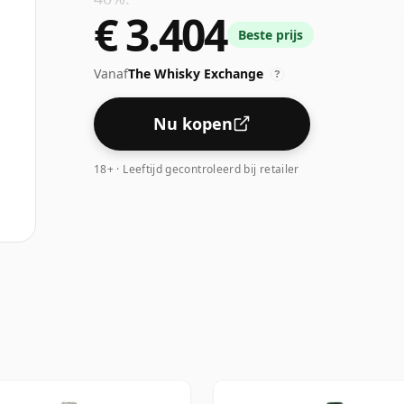
€ 3.404
Beste prijs
Vanaf
The Whisky Exchange
?
Nu kopen
18+ · Leeftijd gecontroleerd bij retailer