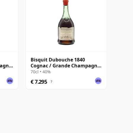
Bisquit Dubouche 1840
pagne
Cognac / Grande Champagne
/ Bottled 1930s
70cl • 40%
€ 7.295
?