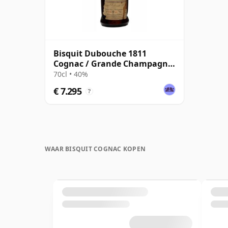
Bisquit Dubouche 1811
Cognac / Grande Champagne
/ Bottled 1930s
70cl • 40%
€ 7.295
?
WAAR BISQUIT COGNAC KOPEN