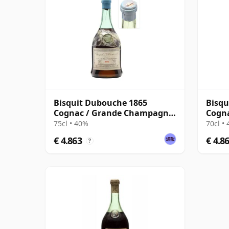
Bisquit Dubouche 1865
Bisqu
Cognac / Grande Champagne
Cogn
/ Bottled 1930s
75cl • 40%
70cl •
€ 4.863
€ 4.8
?