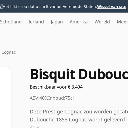
🇸
Het lijkt erop dat u surft vanuit Verenigde Staten.
Wissel van site
Schotland
Ierland
Japan
Amerika
Wereld
Mee
8 Cognac
Bisquit Dubou
Beschikbaar voor € 3.404
ABV:
40%
Inhoud:
75cl
Deze Prestige Cognac zou worden gecate
Dubouche 1858 Cognac wordt geleverd in
40%.