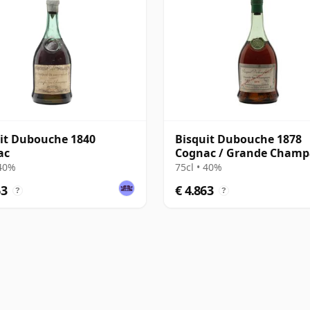
it Dubouche 1840
Bisquit Dubouche 1878
ac
Cognac / Grande Cham
/ Bottled 1940s
 40%
75cl • 40%
63
€ 4.863
?
?