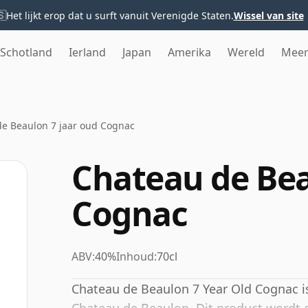
🇸
Het lijkt erop dat u surft vanuit Verenigde Staten.
Wissel van site
Schotland
Ierland
Japan
Amerika
Wereld
Mee
e Beaulon 7 jaar oud Cognac
Chateau de Bea
Cognac
ABV:
40%
Inhoud:
70cl
Chateau de Beaulon 7 Year Old Cognac i