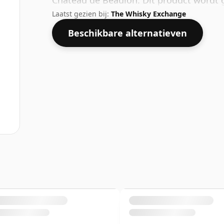
Chateau de Beaulon. Dit product wordt ge
Laatst gezien bij:
The Whisky Exchange
Beschikbare alternatieven