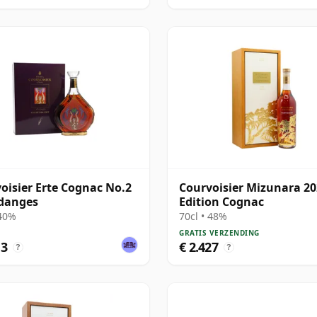
oisier Erte Cognac No.2
Courvoisier Mizunara 2
danges
Edition Cognac
 40%
70cl • 48%
GRATIS VERZENDING
13
€ 2.427
?
?