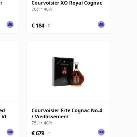
r
Courvoisier XO Royal Cognac
70cl • 40%
€ 184
?
ed
Courvoisier Erte Cognac No.4
 VI
/ Vieillissement
75cl • 40%
€ 679
?