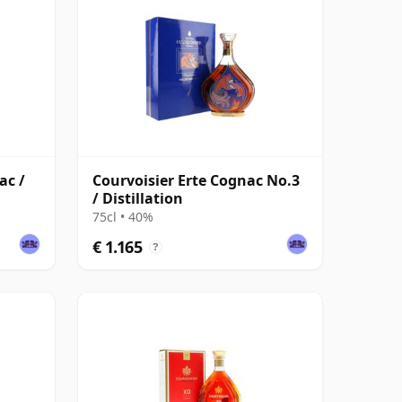
ac /
Courvoisier Erte Cognac No.3
/ Distillation
75cl • 40%
€ 1.165
?