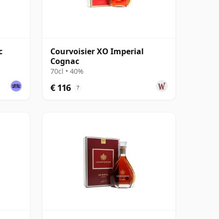
c
Courvoisier XO Imperial
Cognac
70cl • 40%
€ 116
?