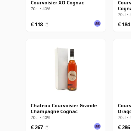
Courvoisier XO Cognac
Courv
Cogn
70cl • 40%
70cl •
€ 118
€ 184
?
Chateau Courvoisier Grande
Courv
Champagne Cognac
Drago
Year
70cl • 40%
70cl •
€ 267
€ 286
?