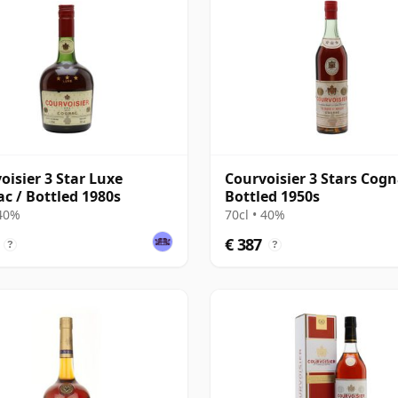
oisier 3 Star Luxe
Courvoisier 3 Stars Cogn
c / Bottled 1980s
Bottled 1950s
 40%
70cl • 40%
€ 387
?
?