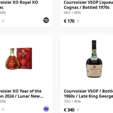
oisier XO Royal XO
Courvoisier VSOP Liqueu
ac
Cognac / Bottled 1970s
 40%
68cl • 40%
€ 170
?
?
oisier XO Year of the
Courvoisier VSOP / Bottl
n 2024 / Lunar New
1960s / Late King George
 40%
70cl • 40%
€ 340
?
?