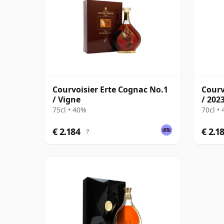
Courvoisier Erte Cognac No.1
Courv
/ Vigne
/ 202
75cl • 40%
70cl •
€ 2.184
€ 2.1
?