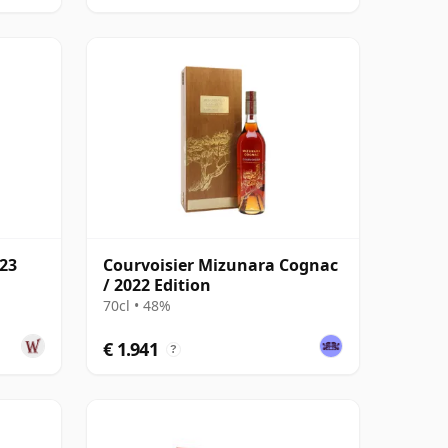
023
Courvoisier Mizunara Cognac
/ 2022 Edition
70cl • 48%
€ 1.941
?