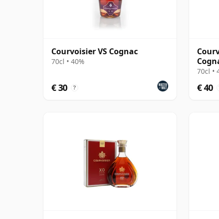
Courvoisier VS Cognac
Courv
Cogn
70cl • 40%
70cl •
€ 30
€ 40
?