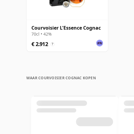
Courvoisier L'Essence Cognac
70cl • 42%
€ 2.912
?
WAAR COURVOISIER COGNAC KOPEN