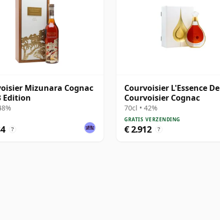
oisier Mizunara Cognac
Courvoisier L'Essence De
3 Edition
Courvoisier Cognac
 48%
70cl • 42%
GRATIS VERZENDING
84
€ 2.912
?
?