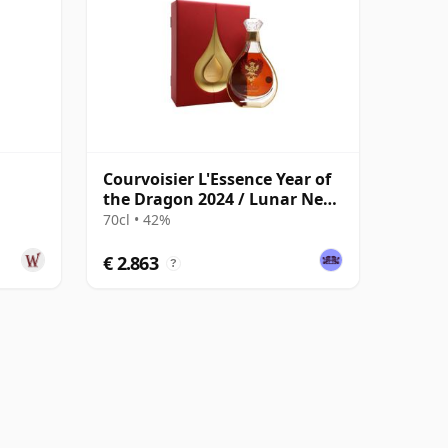
Courvoisier L'Essence Year of
the Dragon 2024 / Lunar New
Year
70cl • 42%
€ 2.863
?