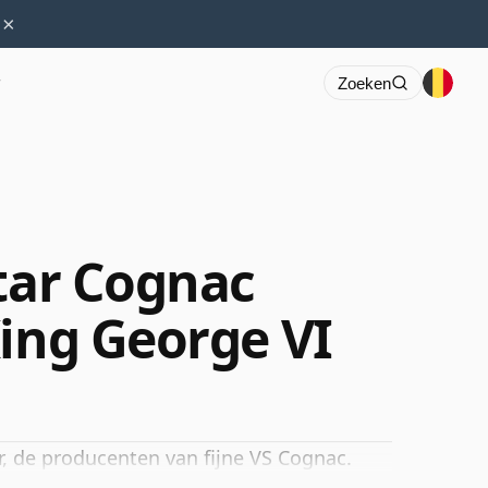
×
r
Zoeken
Star Cognac
King George VI
r, de producenten van fijne VS Cognac.