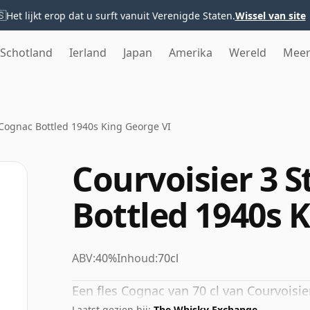
🇸
Het lijkt erop dat u surft vanuit Verenigde Staten.
Wissel van site
Schotland
Ierland
Japan
Amerika
Wereld
Mee
 Cognac Bottled 1940s King George VI
Courvoisier 3 
Bottled 1940s 
ABV:
40%
Inhoud:
70cl
Een fles Cognac van 70 cl van Courvoisie
Laatst gezien bij:
The Whisky Exchange