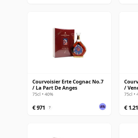
Courvoisier Erte Cognac No.7
Courv
/ La Part De Anges
/ Ven
75cl • 40%
75cl •
€ 971
€ 1.2
?