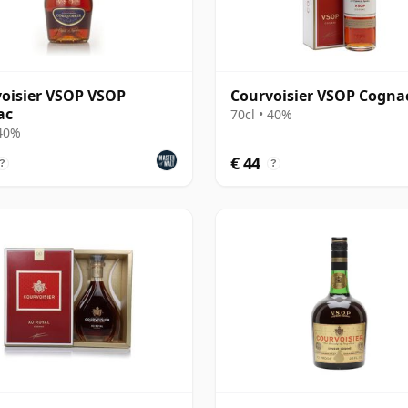
oisier VSOP VSOP
Courvoisier VSOP Cogna
ac
70cl • 40%
 40%
€ 44
?
?