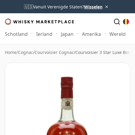
×
🇺🇸
Vanuit Verenigde Staten?
Wisselen
Schotland
Ierland
Japan
Amerika
Wereld
Home
/
Cognac
/
Courvoisier Cognac
/
Courvoisier 3 Star Luxe Bottl