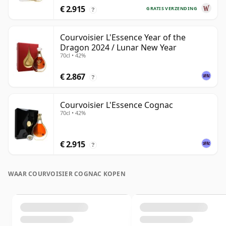
€ 2.915
GRATIS VERZENDING
?
Courvoisier L'Essence Year of the
Dragon 2024 / Lunar New Year
70cl • 42%
€ 2.867
?
Courvoisier L'Essence Cognac
70cl • 42%
€ 2.915
?
WAAR COURVOISIER COGNAC KOPEN