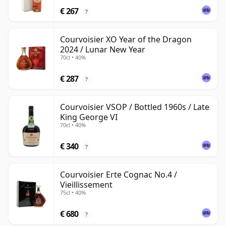
€ 267
?
Courvoisier XO Year of the Dragon
2024 / Lunar New Year
70cl • 40%
€ 287
?
Courvoisier VSOP / Bottled 1960s / Late
King George VI
70cl • 40%
€ 340
?
Courvoisier Erte Cognac No.4 /
Vieillissement
75cl • 40%
€ 680
?