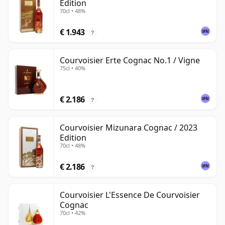
Edition
70cl • 48%
€ 1.943
?
Courvoisier Erte Cognac No.1 / Vigne
75cl • 40%
€ 2.186
?
Courvoisier Mizunara Cognac / 2023
Edition
70cl • 48%
€ 2.186
?
Courvoisier L'Essence De Courvoisier
Cognac
70cl • 42%