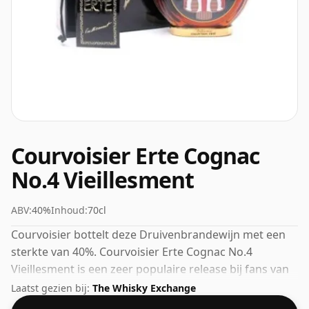
Courvoisier Erte Cognac
No.4 Vieillesment
ABV:
40%
Inhoud:
70cl
Courvoisier bottelt deze Druivenbrandewijn met een
sterkte van 40%. Courvoisier Erte Cognac No.4
Vieillesment is een zeer populaire release bij fans van
Prestige Cognac.
Laatst gezien bij:
The Whisky Exchange