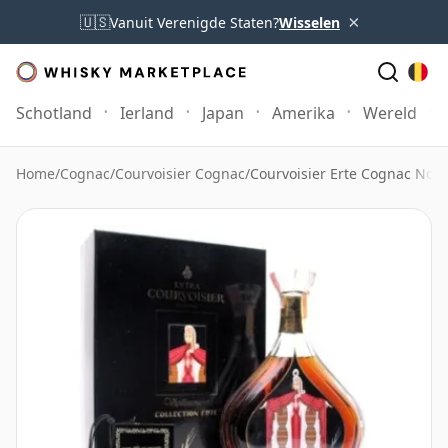
×
🇺🇸
Vanuit Verenigde Staten?
Wisselen
Schotland
Ierland
Japan
Amerika
Wereld
Home
/
Cognac
/
Courvoisier Cognac
/
Courvoisier Erte Cognac No.4