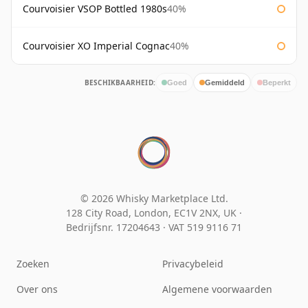
Courvoisier VSOP Bottled 1980s
40%
Courvoisier XO Imperial Cognac
40%
BESCHIKBAARHEID:
Goed
Gemiddeld
Beperkt
© 2026 Whisky Marketplace Ltd.
128 City Road, London, EC1V 2NX, UK ·
Bedrijfsnr. 17204643
·
VAT 519 9116 71
Zoeken
Privacybeleid
Over ons
Algemene voorwaarden