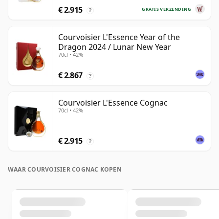
€ 2.915
GRATIS VERZENDING
?
Courvoisier L'Essence Year of the
Dragon 2024 / Lunar New Year
70cl • 42%
€ 2.867
?
Courvoisier L'Essence Cognac
70cl • 42%
€ 2.915
?
WAAR COURVOISIER COGNAC KOPEN