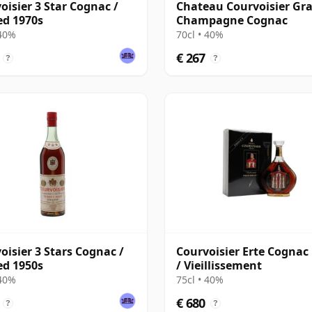
oisier 3 Star Cognac /
Chateau Courvoisier Gr
ed 1970s
Champagne Cognac
 40%
70cl • 40%
€ 267
?
?
oisier 3 Stars Cognac /
Courvoisier Erte Cognac
ed 1950s
/ Vieillissement
 40%
75cl • 40%
€ 680
?
?