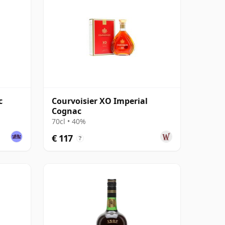
c
Courvoisier XO Imperial
Cognac
70cl • 40%
€ 117
?