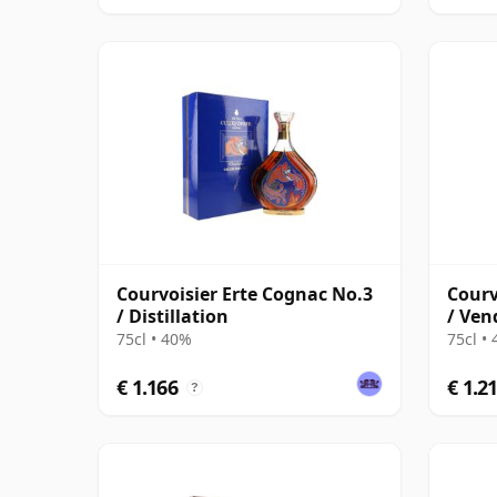
Courvoisier Erte Cognac No.3
Courv
/ Distillation
/ Ven
75cl • 40%
75cl •
€ 1.166
€ 1.2
?