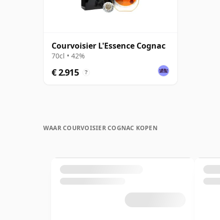
Courvoisier L'Essence Cognac
70cl • 42%
€ 2.915
?
WAAR COURVOISIER COGNAC KOPEN