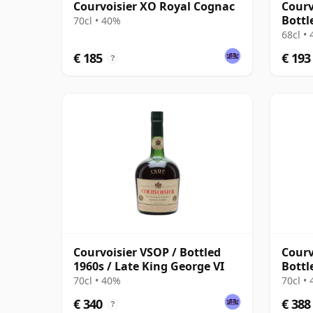
Courvoisier XO Royal Cognac
Courv
Bottl
70cl • 40%
68cl •
€ 185
€ 193
?
Courvoisier VSOP / Bottled
Courv
1960s / Late King George VI
Bottl
70cl • 40%
70cl •
€ 340
€ 388
?