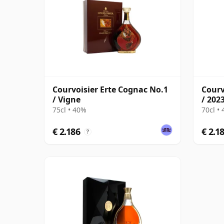
Courvoisier Erte Cognac No.1
Courv
/ Vigne
/ 202
75cl • 40%
70cl •
€ 2.186
€ 2.1
?