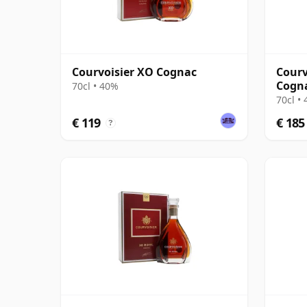
Courvoisier XO Cognac
Courv
Cogn
70cl • 40%
70cl •
€ 119
€ 185
?