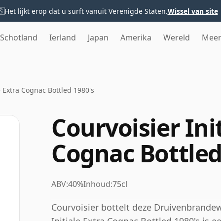
🇸
Het lijkt erop dat u surft vanuit Verenigde Staten.
Wissel van site
Schotland
Ierland
Japan
Amerika
Wereld
Mee
e Extra Cognac Bottled 1980's
Courvoisier Ini
Cognac Bottled
ABV:
40%
Inhoud:
75cl
Courvoisier bottelt deze Druivenbrandew