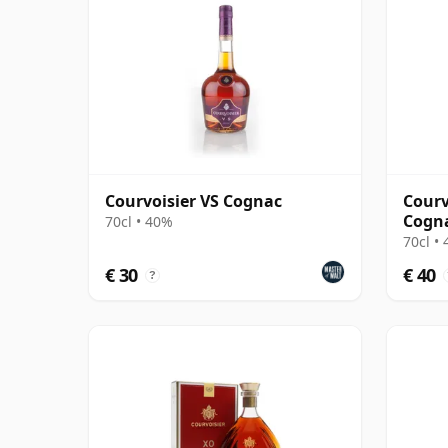
Courvoisier VS Cognac
Courv
Cogn
70cl • 40%
70cl •
€ 30
€ 40
?