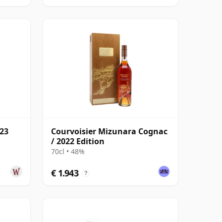
023
Courvoisier Mizunara Cognac
/ 2022 Edition
70cl • 48%
€ 1.943
?