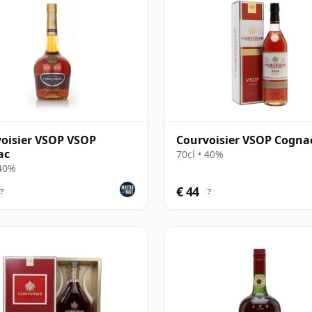
oisier VSOP VSOP
Courvoisier VSOP Cogna
ac
70cl • 40%
 40%
€ 44
?
?