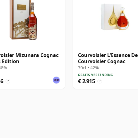
oisier Mizunara Cognac
Courvoisier L'Essence De
3 Edition
Courvoisier Cognac
 48%
70cl • 42%
GRATIS VERZENDING
86
€ 2.915
?
?