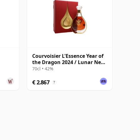
Courvoisier L'Essence Year of
the Dragon 2024 / Lunar New
Year
70cl • 42%
€ 2.867
?