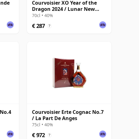
ande
Courvoisier XO Year of the
Dragon 2024 / Lunar New
Year
70cl • 40%
€ 287
?
 No.4
Courvoisier Erte Cognac No.7
/ La Part De Anges
75cl • 40%
€ 972
?