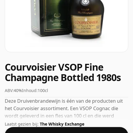
Courvoisier VSOP Fine
Champagne Bottled 1980s
ABV:
40%
Inhoud:
100cl
Deze Druivenbrandewijn is één van de producten uit
het Courvoisier assortiment. Een VSOP Cognac die
wordt geleverd in een fles van 100 cl en die werd
uitgebracht met een ABV van 40%.
Laatst gezien bij:
The Whisky Exchange