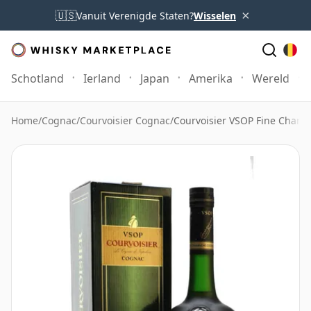
×
🇺🇸
Vanuit Verenigde Staten?
Wisselen
Schotland
Ierland
Japan
Amerika
Wereld
Home
/
Cognac
/
Courvoisier Cognac
/
Courvoisier VSOP Fine Champ