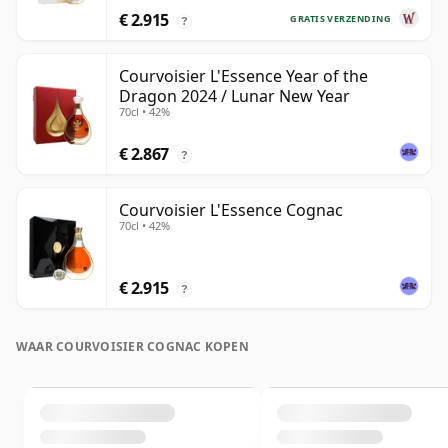
€ 2.915
GRATIS VERZENDING
?
Courvoisier L'Essence Year of the
Dragon 2024 / Lunar New Year
70cl • 42%
€ 2.867
?
Courvoisier L'Essence Cognac
70cl • 42%
€ 2.915
?
WAAR COURVOISIER COGNAC KOPEN