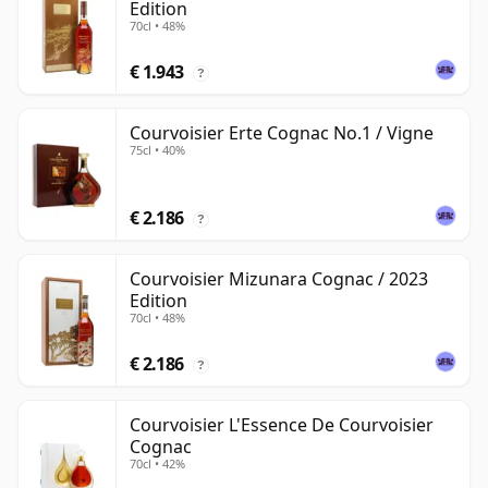
Edition
70cl • 48%
€ 1.943
?
Courvoisier Erte Cognac No.1 / Vigne
75cl • 40%
€ 2.186
?
Courvoisier Mizunara Cognac / 2023
Edition
70cl • 48%
€ 2.186
?
Courvoisier L'Essence De Courvoisier
Cognac
70cl • 42%