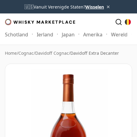
×
🇺🇸
Vanuit Verenigde Staten?
Wisselen
Schotland
Ierland
Japan
Amerika
Wereld
Home
/
Cognac
/
Davidoff Cognac
/
Davidoff Extra Decanter