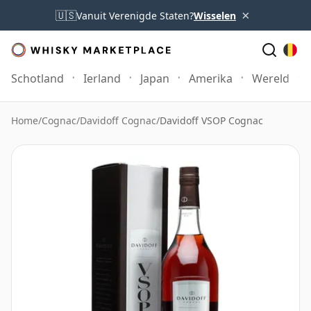
×
🇺🇸
Vanuit Verenigde Staten?
Wisselen
Schotland
Ierland
Japan
Amerika
Wereld
Home
/
Cognac
/
Davidoff Cognac
/
Davidoff VSOP Cognac