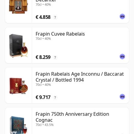
70cl • 40%
€ 4.858
?
Frapin Cuvee Rabelais
70cl • 40%
€ 8.259
?
Frapin Rabelais Age Inconnu / Baccarat
Crystal / Bottled 1994
70cl • 40%
€ 9.717
?
Frapin 750th Anniversary Edition
Cognac
70cl • 43.5%