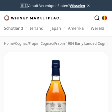
×
🇺🇸
Vanuit Verenigde Staten?
Wisselen
Schotland
Ierland
Japan
Amerika
Wereld
Home
/
Cognac
/
Frapin Cognac
/
Frapin 1984 Early Landed Cognac 