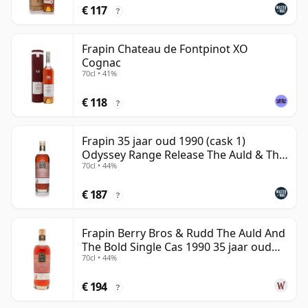
€ 117
?
Frapin Chateau de Fontpinot XO
Cognac
70cl • 41%
€ 118
?
Frapin 35 jaar oud 1990 (cask 1)
Odyssey Range Release The Auld & Th
70cl • 44%
Cognac
€ 187
?
Frapin Berry Bros & Rudd The Auld And
The Bold Single Cas 1990 35 jaar oud
70cl • 44%
Cognac
€ 194
?