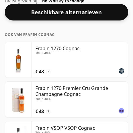
Laatst gezien bij:
The Whisky Exchange
Beschikbare alternatieven
OOK VAN FRAPIN COGNAC
Frapin 1270 Cognac
70cl • 40%
€ 43
?
Frapin 1270 Premier Cru Grande
Champagne Cognac
70cl • 40%
€ 48
?
Frapin VSOP VSOP Cognac
70cl • 40%