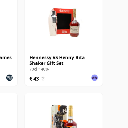
James
Hennessy VS Henny-Rita
Shaker Gift Set
70cl • 40%
€ 43
?