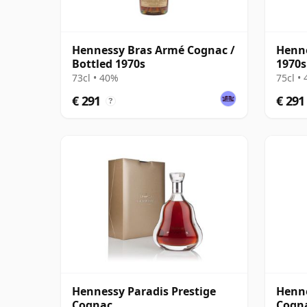
Hennessy Bras Armé Cognac /
Henne
Bottled 1970s
1970s
73cl • 40%
75cl •
€ 291
€ 291
?
Hennessy Paradis Prestige
Henne
Cognac
Cogn