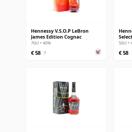
Hennessy V.S.O.P LeBron
Henne
James Edition Cognac
Selec
70cl • 40%
50cl •
€ 58
€ 58
?