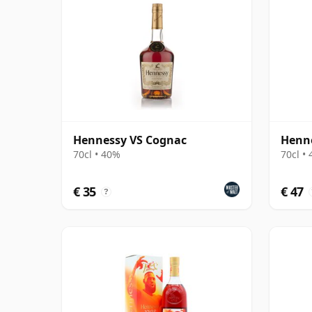
Hennessy VS Cognac
Henn
70cl • 40%
70cl •
€ 35
€ 47
?