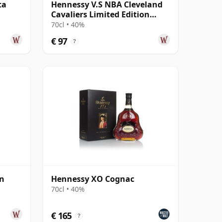
ta
Hennessy V.S NBA Cleveland
Cavaliers Limited Edition
Cognac
70cl • 40%
€ 97
?
en
Hennessy XO Cognac
70cl • 40%
€ 165
?