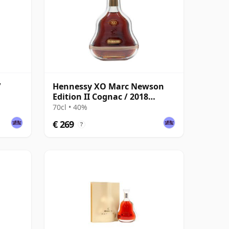
/
Hennessy XO Marc Newson
Edition II Cognac / 2018
Release
70cl • 40%
€ 269
?