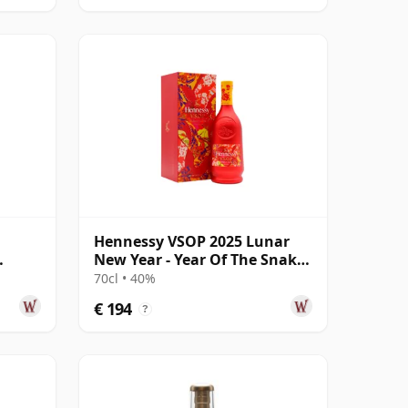
Hennessy VSOP 2025 Lunar
New Year - Year Of The Snake
Cognac
70cl • 40%
€ 194
?