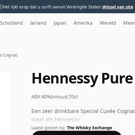
🇸
Het lijkt erop dat u surft vanuit Verenigde Staten.
Wissel van site
Schotland
Ierland
Japan
Amerika
Wereld
Mee
e Cognac
Hennessy Pure
ABV:
40%
Inhoud:
70cl
Een zeer drinkbare Special Cuvée Cogna
staat als Hennessy.
Laatst gezien bij:
The Whisky Exchange