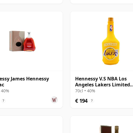
essy James Hennessy
Hennessy V.S NBA Los
ac
Angeles Lakers Limited
Edition Cognac
• 40%
70cl • 40%
€ 194
?
?