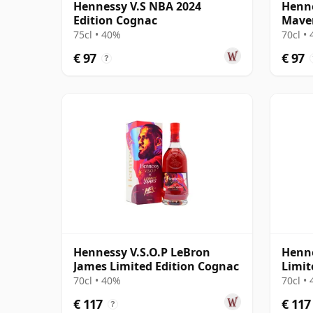
Hennessy V.S NBA 2024
Henne
Edition Cognac
Maver
Cogn
75cl • 40%
70cl •
€ 97
€ 97
?
Hennessy V.S.O.P LeBron
Henne
James Limited Edition Cognac
Limit
70cl • 40%
70cl •
€ 117
€ 117
?