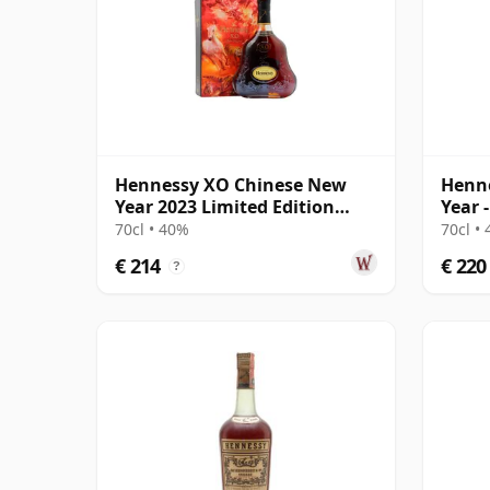
Hennessy XO Chinese New
Henn
Year 2023 Limited Edition
Year 
Cognac
Cogn
70cl • 40%
70cl •
€ 214
€ 220
?