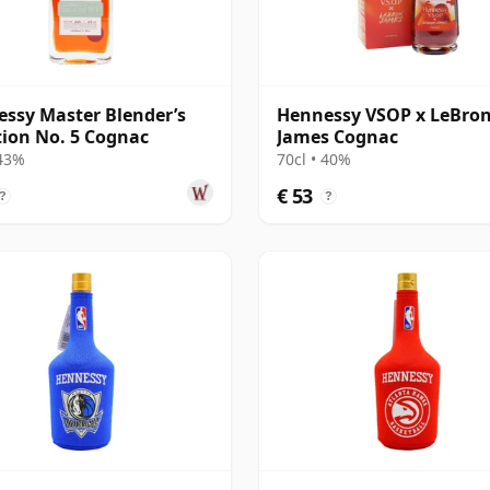
ssy Master Blender’s
Hennessy VSOP x LeBro
tion No. 5 Cognac
James Cognac
 43%
70cl • 40%
€ 53
?
?