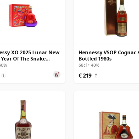
essy XO 2025 Lunar New
Hennessy VSOP Cognac 
- Year Of The Snake
Bottled 1980s
ac
 40%
68cl • 40%
€ 219
?
?