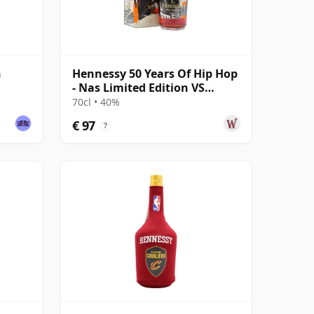
n
Hennessy 50 Years Of Hip Hop
- Nas Limited Edition VS
Cognac
70cl • 40%
€ 97
?