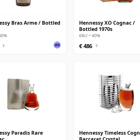
ssy Bras Arme / Bottled
Hennessy XO Cognac /
Bottled 1970s
 40%
68cl • 40%
€ 486
?
?
ssy Paradis Rare
Hennessy Timeless Cogn
ac
Baccarat Crystal