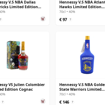
ssy V.S NBA Dallas
Hennessy V.S NBA Atlan
icks Limited Edition
Hawks Limited Edition
ac
Cognac
 40%
70cl • 40%
€ 97
?
?
ssy VS Julien Colombier
Hennessy V.S NBA Gold
ed Edition Cognac
State Warriors Limited
Edition Cognac
 40%
70cl • 40%
€ 146
?
?