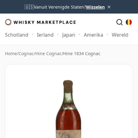
×
🇺🇸
Vanuit Verenigde Staten?
Wisselen
Schotland
Ierland
Japan
Amerika
Wereld
Home
/
Cognac
/
Hine Cognac
/
Hine 1834 Cognac