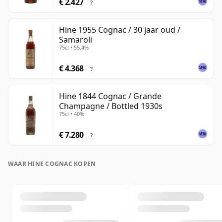
€ 2.427
?
Hine 1955 Cognac / 30 jaar oud /
Samaroli
75cl • 55.4%
€ 4.368
?
Hine 1844 Cognac / Grande
Champagne / Bottled 1930s
75cl • 40%
€ 7.280
?
WAAR HINE COGNAC KOPEN