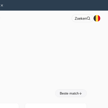
×
r
Zoeken
Beste match