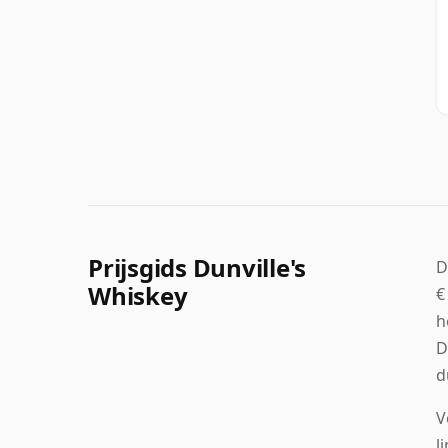
Prijsgids Dunville's
D
Whiskey
€
h
D
d
V
l