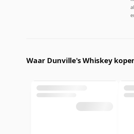
a
e
Waar Dunville's Whiskey kope