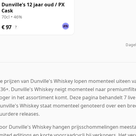
Dunville's 12 jaar oud / PX
Cask
70cl • 46%
€ 97
?
Dagel
e prijzen van Dunville's Whiskey lopen momenteel uiteen van
 36+. Dunville's Whiskey neigt momenteel naar premiumfilte
oger in het assortiment komt. Deze pagina behandelt 7 live
unville's Whiskey staat momenteel genoteerd over een brede 
uurdere releases.
oor Dunville's Whiskey hangen prijsschommelingen meestal
imited editions en korte voorraadcycli bij verkopers. Het ver