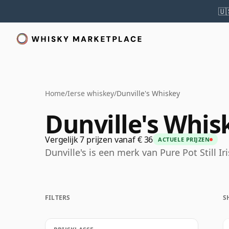
🇺
Home
/
Ierse whiskey
/
Dunville's Whiskey
Dunville's Whis
Vergelijk 7 prijzen vanaf € 36
ACTUELE PRIJZEN
Dunville's is een merk van Pure Pot Still Ir
FILTERS
S