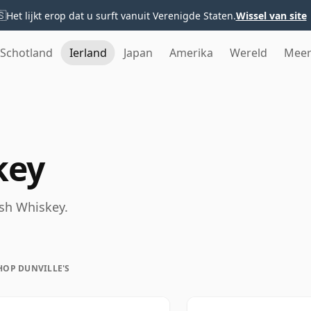
🇸
Het lijkt erop dat u surft vanuit Verenigde Staten.
Wissel van site
Schotland
Ierland
Japan
Amerika
Wereld
Mee
key
ish Whiskey.
HOP DUNVILLE'S