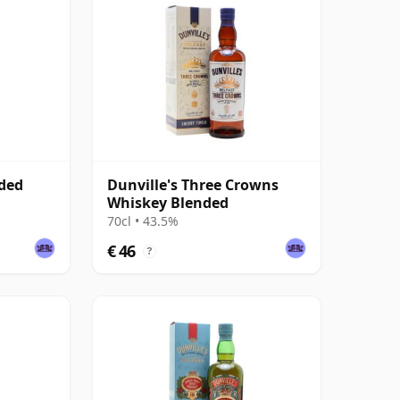
nded
Dunville's Three Crowns
Whiskey Blended
70cl • 43.5%
€ 46
?