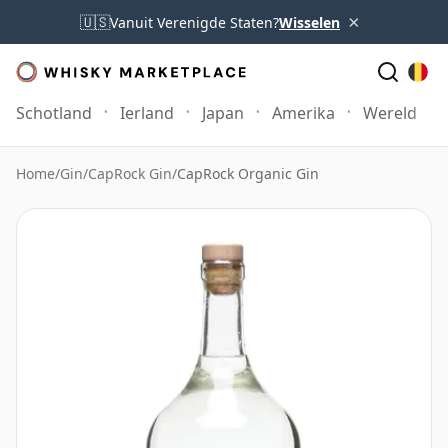
×
🇺🇸
Vanuit Verenigde Staten?
Wisselen
Schotland
Ierland
Japan
Amerika
Wereld
Home
/
Gin
/
CapRock Gin
/
CapRock Organic Gin