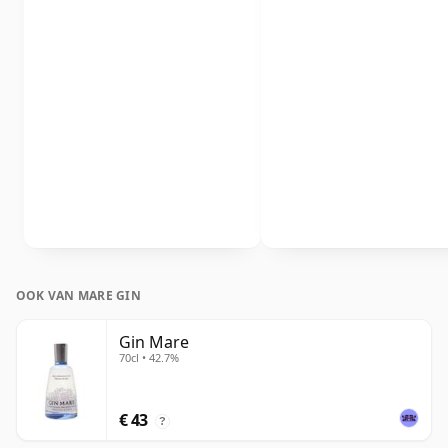
OOK VAN MARE GIN
Gin Mare
70cl • 42.7%
€ 43
?