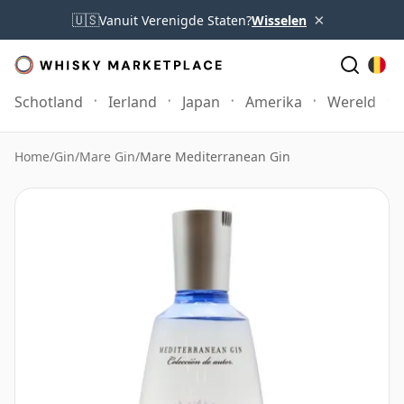
×
🇺🇸
Vanuit Verenigde Staten?
Wisselen
Schotland
Ierland
Japan
Amerika
Wereld
Home
/
Gin
/
Mare Gin
/
Mare Mediterranean Gin