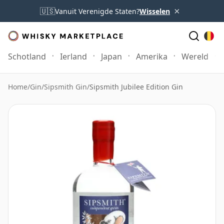
×
🇺🇸
Vanuit Verenigde Staten?
Wisselen
Schotland
Ierland
Japan
Amerika
Wereld
Home
/
Gin
/
Sipsmith Gin
/
Sipsmith Jubilee Edition Gin