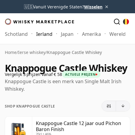
×
🇺🇸
Vanuit Verenigde Staten?
Wisselen
Schotland
Ierland
Japan
Amerika
Wereld
Home
/
Ierse whiskey
/
Knappogue Castle Whiskey
Knappogue Castle Whiskey
Vergelijk 3 prijzen vanaf € 58
ACTUELE PRIJZEN
Knappogue Castle is een merk van Single Malt Irish
Whiskey.
SHOP KNAPPOGUE CASTLE
Knappogue Castle 12 jaar oud Pichon
Baron Finish
70cl • 46%