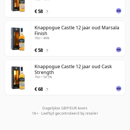
€ 58
?
Knappogue Castle 12 jaar oud Marsala
Finish
70cl • 46%
€ 58
?
Knappogue Castle 12 jaar oud Cask
Strength
70cl • 54.5%
€ 68
?
Dagelijkse GBP/EUR-koers
18+ · Leeftijd gecontroleerd bij retailer