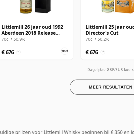
Littlemill 26 jaar oud 1992
Littlemill 25 jaar ou
Aberdeen 2018 Release
Director's Cut
Cadenhead's
70cl • 50.9%
70cl • 56.2%
€ 676
€ 676
?
?
Dagelijkse GBP/EUR-koers
MEER RESULTATEN
uidige prijzen voor Littlemill Whisky beginnen bij € 350 en l