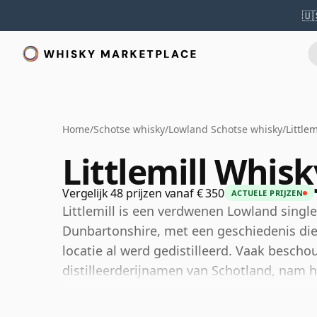
🇺
Home
/
Schotse whisky
/
Lowland Schotse whisky
/
Little
Littlemill Whisk
Vergelijk 48 prijzen vanaf € 350
ACTUELE PRIJZEN
Littlemill is een verdwenen Lowland single 
Dunbartonshire, met een geschiedenis die
locatie al werd gedistilleerd. Vaak besch
distilleerderijnamen van Schotland, nam he
de Highlands en de Lowlands, hoewel de w
beschouwd.