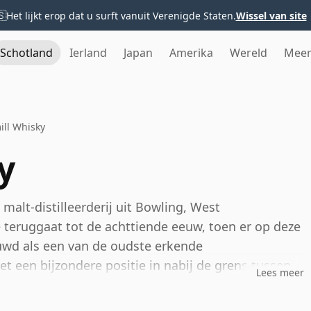
🇸
Het lijkt erop dat u surft vanuit Verenigde Staten.
Wissel van site
Schotland
Ierland
Japan
Amerika
Wereld
Mee
mill Whisky
y
malt-distilleerderij uit Bowling, West
 teruggaat tot de achttiende eeuw, toen er op deze
ouwd als een van de oudste erkende
t een bijzondere positie in nabij de grens tussen
Lees meer
hisky doorgaans als Lowland van stijl wordt