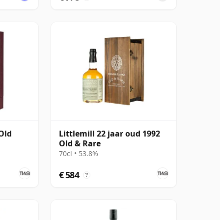
 Old
Littlemill 22 jaar oud 1992
Old & Rare
70cl • 53.8%
€ 584
?