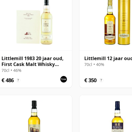
zelfde manier kan worden nagemaakt.
Littlemill 1983 20 jaar oud,
Littlemill 12 jaar ou
First Cask Malt Whisky
70cl • 40%
Circle, Cask 2916
70cl • 46%
€ 486
€ 350
?
?