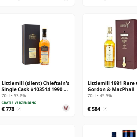
Littlemill (silent) Chieftain's
Littlemill 1991 Rare
Single Cask #103514 1990 28
Gordon & MacPhail
jaar oud
70cl • 53.8%
70cl • 45.5%
GRATIS VERZENDING
€ 778
€ 584
?
?