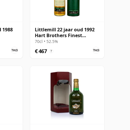
d 1988
Littlemill 22 jaar oud 1992
Hart Brothers Finest
Collection
70cl • 52.5%
€ 467
?