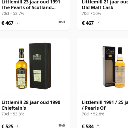
Littlemill 23 jaar oud 1991
Littlemill 21 jaar ou
The Pearls of Scotland
Old Malt Cask
(2014)
70cl • 53.7%
70cl • 50%
€ 467
€ 467
?
?
Littlemill 28 jaar oud 1990
Littlemill 1991 / 25 
Chieftain's
/ Pearls Of
70cl • 53.8%
70cl • 52.8%
€ 525
€ 584
?
?