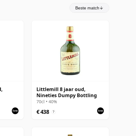
Beste match
d,
Littlemill 8 jaar oud,
Nineties Dumpy Bottling
70cl • 40%
€ 438
?