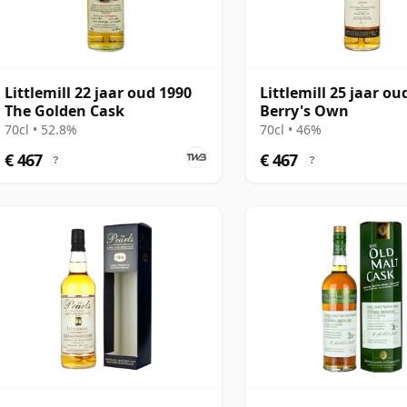
Littlemill 22 jaar oud 1990
Littlemill 25 jaar ou
The Golden Cask
Berry's Own
70cl • 52.8%
70cl • 46%
€ 467
€ 467
?
?