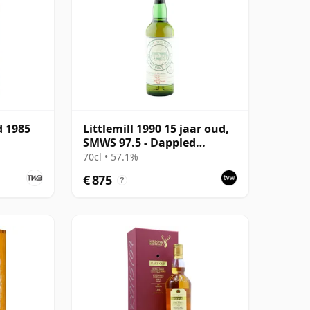
d 1985
Littlemill 1990 15 jaar oud,
SMWS 97.5 - Dappled
Sunlight
70cl • 57.1%
€ 875
?