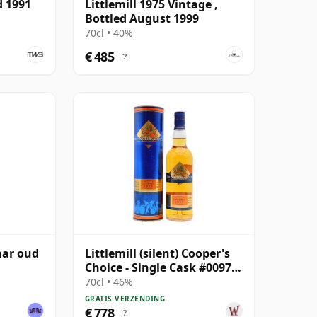
d 1991
Littlemill 1975 Vintage ,
Bottled August 1999
70cl • 40%
€ 485
?
jaar oud
Littlemill (silent) Cooper's
Choice - Single Cask #0097
1985 28 jaar oud
70cl • 46%
GRATIS VERZENDING
€ 778
?