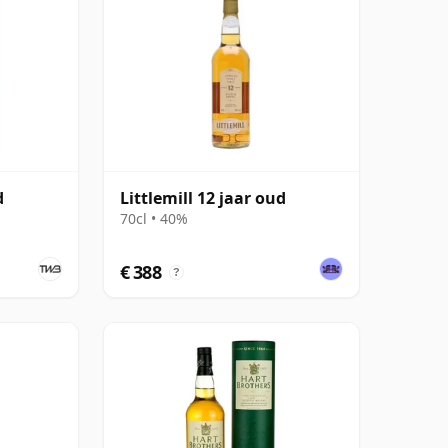
d
Littlemill 12 jaar oud
70cl • 40%
€ 388
?