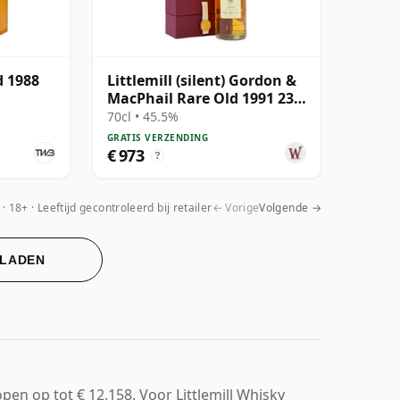
d 1988
Littlemill (silent) Gordon &
MacPhail Rare Old 1991 23
jaar oud
70cl • 45.5%
GRATIS VERZENDING
€ 973
?
18+ · Leeftijd gecontroleerd bij retailer
← Vorige
Volgende →
 LADEN
open op tot € 12.158. Voor Littlemill Whisky