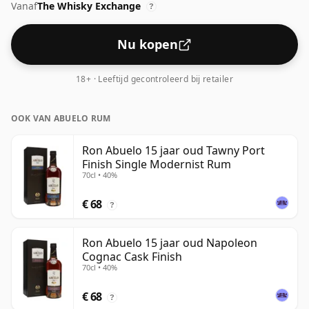
Vanaf
The Whisky Exchange
?
Nu kopen
18+ · Leeftijd gecontroleerd bij retailer
OOK VAN ABUELO RUM
Ron Abuelo 15 jaar oud Tawny Port
Finish Single Modernist Rum
70cl • 40%
€ 68
?
Ron Abuelo 15 jaar oud Napoleon
Cognac Cask Finish
70cl • 40%
€ 68
?