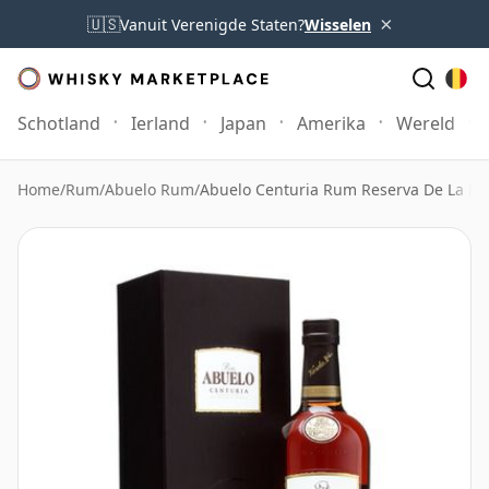
×
🇺🇸
Vanuit Verenigde Staten?
Wisselen
Schotland
Ierland
Japan
Amerika
Wereld
Home
/
Rum
/
Abuelo Rum
/
Abuelo Centuria Rum Reserva De La Fa