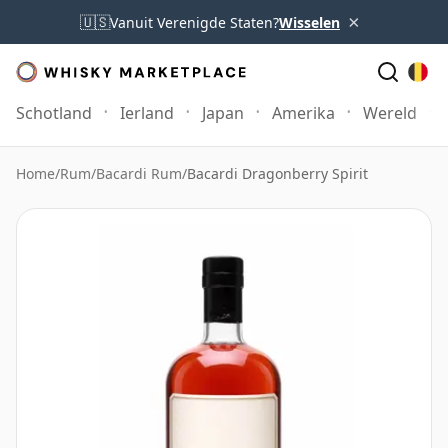
×
🇺🇸
Vanuit Verenigde Staten?
Wisselen
Schotland
Ierland
Japan
Amerika
Wereld
Home
/
Rum
/
Bacardi Rum
/
Bacardi Dragonberry Spirit