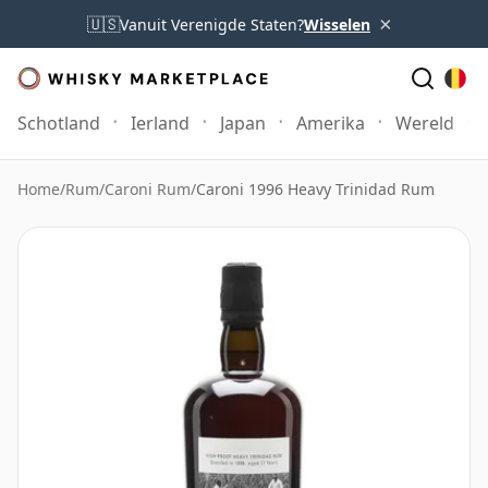
×
🇺🇸
Vanuit Verenigde Staten?
Wisselen
Schotland
Ierland
Japan
Amerika
Wereld
Home
/
Rum
/
Caroni Rum
/
Caroni 1996 Heavy Trinidad Rum