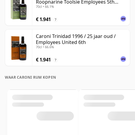
Roopnarine Toolsie Employees 5th
70cl • 66.1%
Release
€ 1.941
?
Caroni Trinidad 1996 / 25 jaar oud /
Employees United 6th
70cl • 66.6%
€ 1.941
?
WAAR CARONI RUM KOPEN