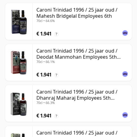
Caroni Trinidad 1996 / 25 jaar oud /
Mahesh Bridgelal Employees 6th
70cl • 64.6%
€ 1.941
?
Caroni Trinidad 1996 / 25 jaar oud /
Deodat Manmohan Employees 5th
70cl • 66.1%
Release
€ 1.941
?
Caroni Trinidad 1996 / 25 jaar oud /
Dhanraj Maharaj Employees 5th
70cl • 66.3%
Release
€ 1.941
?
Caroni Trinidad 1996 / 25 jaar oud /