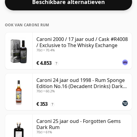
Beschikbare alternatieven
OOK VAN CARONI RUM
Caroni 2000 / 17 jaar oud / Cask #R4008
/ Exclusive to The Whisky Exchange
70cl • 70.4%
€ 4.853
?
Caroni 24 jaar oud 1998 - Rum Sponge
Edition No.16 (Decadent Drinks) Dark
70cl • 60.2%
Rum
€ 353
?
Caroni 25 jaar oud - Forgotten Gems
Dark Rum
70cl • 61%