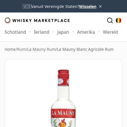
×
🇺🇸
Vanuit Verenigde Staten?
Wisselen
Schotland
Ierland
Japan
Amerika
Wereld
Home
/
Rum
/
La Mauny Rum
/
La Mauny Blanc Agricole Rum