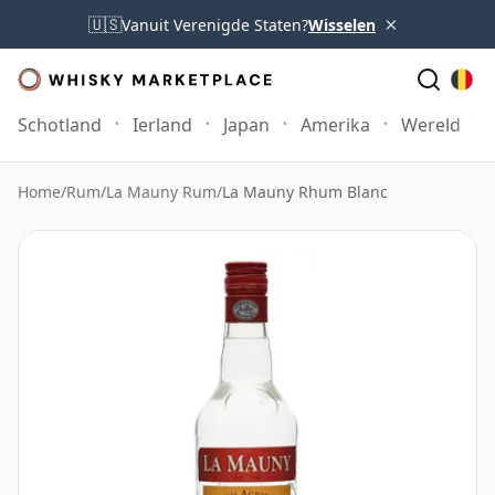
×
🇺🇸
Vanuit Verenigde Staten?
Wisselen
Schotland
Ierland
Japan
Amerika
Wereld
Home
/
Rum
/
La Mauny Rum
/
La Mauny Rhum Blanc