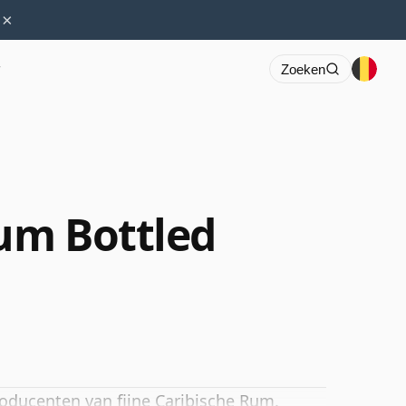
×
r
Zoeken
um Bottled
roducenten van fijne Caribische Rum.