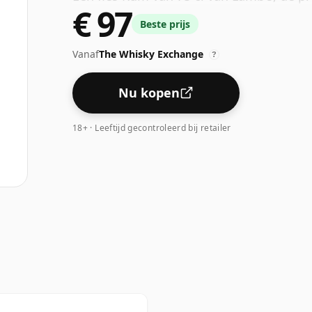
€ 97
Beste prijs
Vanaf
The Whisky Exchange
?
Nu kopen
18+ · Leeftijd gecontroleerd bij retailer