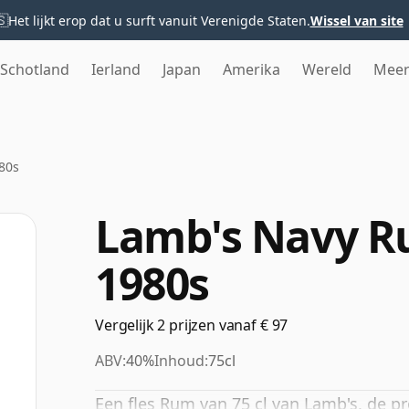
🇸
Het lijkt erop dat u surft vanuit Verenigde Staten.
Wissel van site
Schotland
Ierland
Japan
Amerika
Wereld
Mee
80s
Lamb's Navy R
1980s
Vergelijk 2 prijzen vanaf € 97
ABV:
40%
Inhoud:
75cl
Een fles Rum van 75 cl van Lamb's, de p