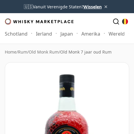
×
🇺🇸
Vanuit Verenigde Staten?
Wisselen
Schotland
Ierland
Japan
Amerika
Wereld
Home
/
Rum
/
Old Monk Rum
/
Old Monk 7 jaar oud Rum