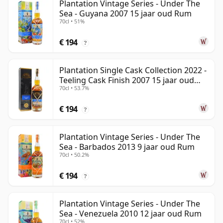
Plantation Vintage Series - Under The
Sea - Guyana 2007 15 jaar oud Rum
70cl • 51%
€ 194
?
Plantation Single Cask Collection 2022 -
Teeling Cask Finish 2007 15 jaar oud
70cl • 53.7%
Rum
€ 194
?
Plantation Vintage Series - Under The
Sea - Barbados 2013 9 jaar oud Rum
70cl • 50.2%
€ 194
?
Plantation Vintage Series - Under The
Sea - Venezuela 2010 12 jaar oud Rum
70cl • 52%