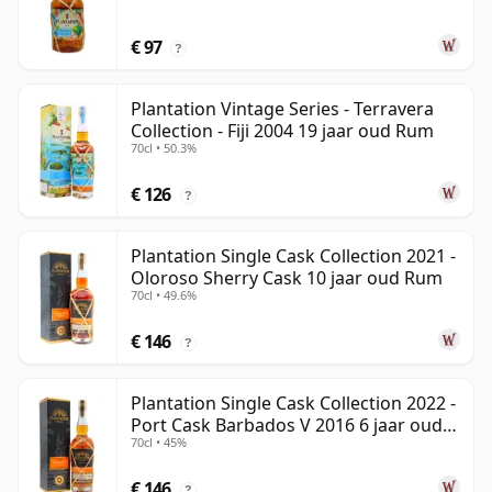
€ 97
?
Plantation Vintage Series - Terravera
Collection - Fiji 2004 19 jaar oud Rum
70cl • 50.3%
€ 126
?
Plantation Single Cask Collection 2021 -
Oloroso Sherry Cask 10 jaar oud Rum
70cl • 49.6%
€ 146
?
Plantation Single Cask Collection 2022 -
Port Cask Barbados V 2016 6 jaar oud
70cl • 45%
Rum
€ 146
?