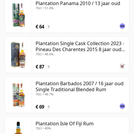
Plantation Panama 2010 / 13 jaar oud
70cl • 51.4%
€ 64
?
Plantation Single Cask Collection 2023 -
Pineau Des Charentes 2015 8 jaar oud
70cl • 48.6%
Rum
€ 87
?
Plantation Barbados 2007 / 16 jaar oud
Single Traditional Blended Rum
70cl • 48.7%
€ 69
?
Plantation Isle Of Fiji Rum
70cl • 40%