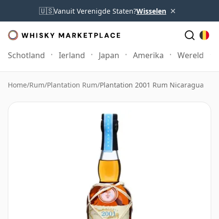
×
🇺🇸
Vanuit Verenigde Staten?
Wisselen
Schotland
Ierland
Japan
Amerika
Wereld
Home
/
Rum
/
Plantation Rum
/
Plantation 2001 Rum Nicaragua