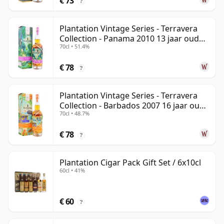
€ 73
?
Plantation Vintage Series - Terravera
Collection - Panama 2010 13 jaar oud
70cl • 51.4%
Rum
€ 78
?
Plantation Vintage Series - Terravera
Collection - Barbados 2007 16 jaar oud
70cl • 48.7%
Rum
€ 78
?
Plantation Cigar Pack Gift Set / 6x10cl
60cl • 41%
€ 60
?