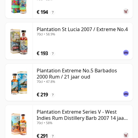
€ 194
?
Plantation St Lucia 2007 / Extreme No.4
70cl • 58.9%
€ 193
?
Plantation Extreme No.5 Barbados
2000 Rum / 21 jaar oud
70cl • 47.8%
€ 219
?
Plantation Extreme Series V - West
Indies Rum Distillery Barb 2007 14 jaar
70cl • 58%
oud Rum
€ 291
?