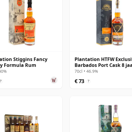
ation Stiggins Fancy
Plantation HTFW Exclusi
y Formula Rum
Barbados Port Cask 8 ja
Rum
 40%
70cl • 46.9%
€ 73
?
?