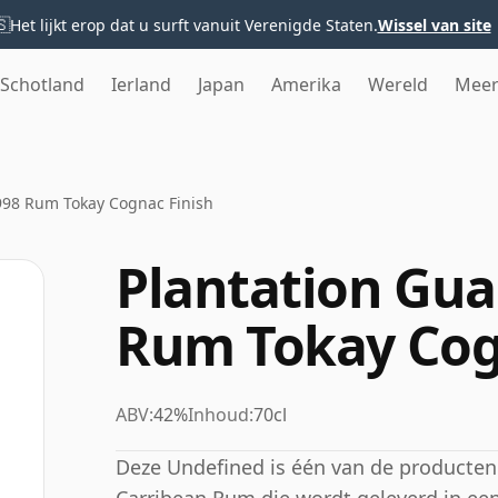
🇸
Het lijkt erop dat u surft vanuit Verenigde Staten.
Wissel van site
Schotland
Ierland
Japan
Amerika
Wereld
Mee
998 Rum Tokay Cognac Finish
Plantation Gua
Rum Tokay Cog
ABV:
42%
Inhoud:
70cl
Deze Undefined is één van de producten 