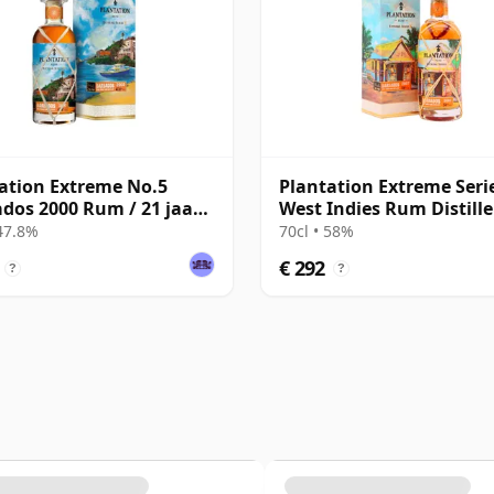
ation Extreme No.5
Plantation Extreme Serie
dos 2000 Rum / 21 jaar
West Indies Rum Distille
Barb 2007 14 jaar oud 
 47.8%
70cl • 58%
€ 292
?
?