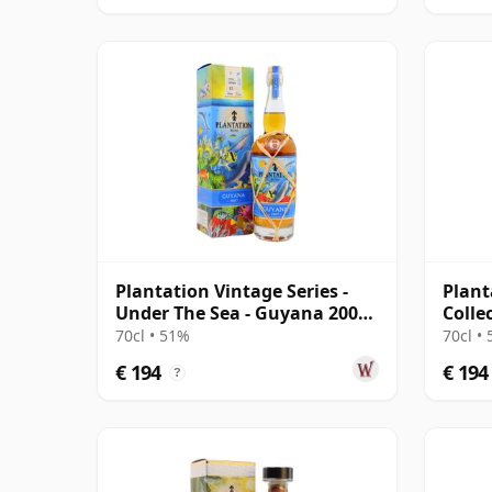
Plantation Vintage Series -
Plant
Under The Sea - Guyana 2007
Colle
15 jaar oud Rum
Finis
70cl • 51%
70cl •
€ 194
€ 194
?