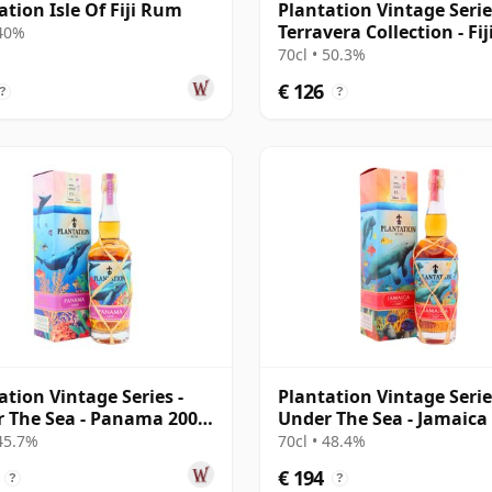
ation Isle Of Fiji Rum
Plantation Vintage Serie
Terravera Collection - Fij
 40%
19 jaar oud Rum
70cl • 50.3%
€ 126
?
?
ation Vintage Series -
Plantation Vintage Serie
 The Sea - Panama 2008
Under The Sea - Jamaic
ar oud Rum
2007 15 jaar oud Rum
 45.7%
70cl • 48.4%
€ 194
?
?