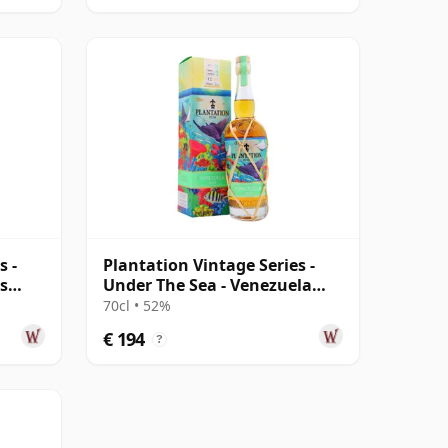
s -
Plantation Vintage Series -
s
Under The Sea - Venezuela
2010 12 jaar oud Rum
70cl • 52%
€ 194
?