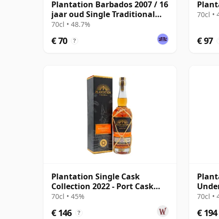
Plantation Barbados 2007 / 16
Plant
jaar oud Single Traditional
70cl •
Blended Rum
70cl • 48.7%
€ 70
€ 97
?
Plantation Single Cask
Plant
Collection 2022 - Port Cask
Under
Barbados V 2016 6 jaar oud
13 ja
70cl • 45%
70cl •
Rum
€ 146
€ 194
?