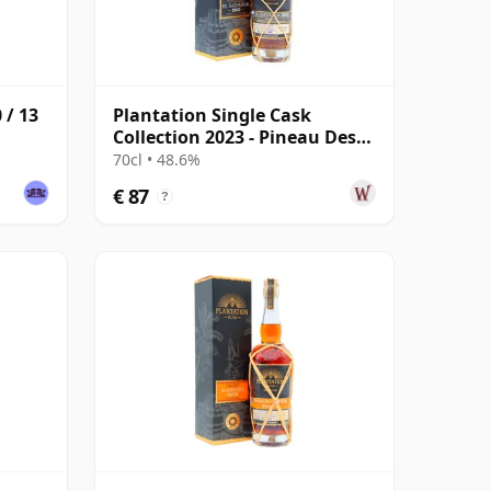
 / 13
Plantation Single Cask
Collection 2023 - Pineau Des
Charentes 2015 8 jaar oud
70cl • 48.6%
Rum
€ 87
?