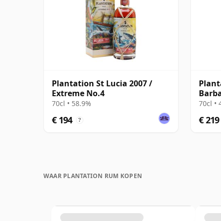
Plantation St Lucia 2007 /
Plant
Extreme No.4
Barba
oud
70cl • 58.9%
70cl •
€ 194
€ 219
?
WAAR PLANTATION RUM KOPEN