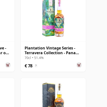
ve -
Plantation Vintage Series -
ar oud
Terravera Collection - Panama
2010 13 jaar oud Rum
70cl • 51.4%
€ 78
?