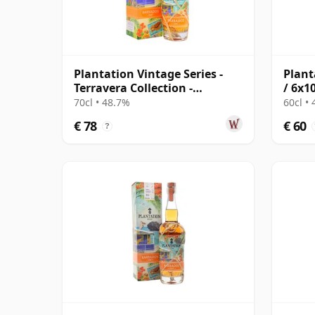
Plantation Vintage Series -
Plant
Terravera Collection -
/ 6x10
Barbados 2007 16 jaar oud
70cl • 48.7%
60cl •
Rum
€ 78
€ 60
?