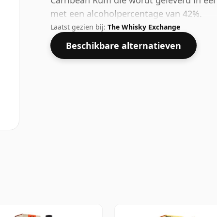
Carribean Rum die wordt geleverd in een 
met een alcoholpercentage van 42%.
Laatst gezien bij:
The Whisky Exchange
Beschikbare alternatieven