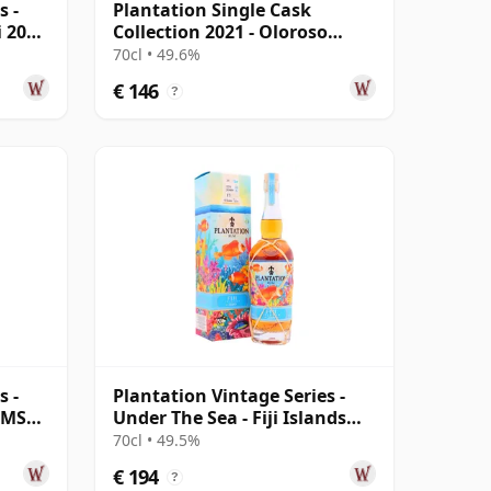
s -
Plantation Single Cask
i 2004
Collection 2021 - Oloroso
Sherry Cask 10 jaar oud Rum
70cl • 49.6%
€ 146
?
s -
Plantation Vintage Series -
a MSP
Under The Sea - Fiji Islands
2009 13 jaar oud Rum
70cl • 49.5%
€ 194
?