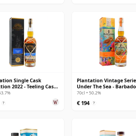
ation Single Cask
Plantation Vintage Serie
ction 2022 - Teeling Cask
Under The Sea - Barbado
h 2007 15 jaar oud Rum
2013 9 jaar oud Rum
 53.7%
70cl • 50.2%
€ 194
?
?