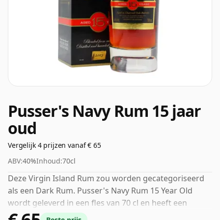
Pusser's Navy Rum 15 jaar
oud
Vergelijk 4 prijzen vanaf € 65
ABV:
40%
Inhoud:
70cl
Deze Virgin Island Rum zou worden gecategoriseerd
als een Dark Rum. Pusser's Navy Rum 15 Year Old
wordt geleverd in een fles van 70 cl en heeft een
€ 65
sterkte van 40%.
Beste prijs