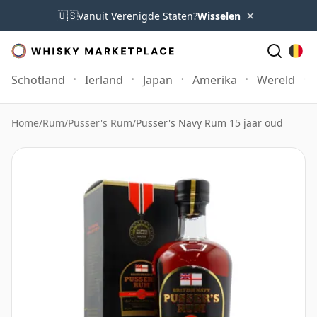
×
🇺🇸
Vanuit Verenigde Staten?
Wisselen
Schotland
Ierland
Japan
Amerika
Wereld
Home
/
Rum
/
Pusser's Rum
/
Pusser's Navy Rum 15 jaar oud