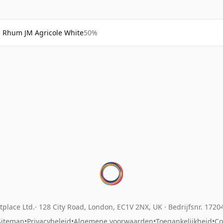
Rhum JM Agricole White
50%
place Ltd.
128 City Road, London, EC1V 2NX, UK ·
Bedrijfsnr. 172
Sitemap
•
Privacybeleid
•
Algemene voorwaarden
•
Toegankelijkheid
•
Co