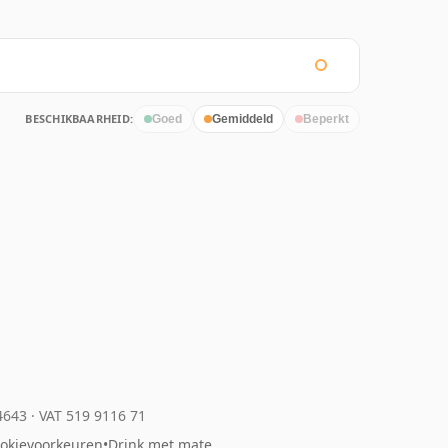
BESCHIKBAARHEID:
Goed
Gemiddeld
Beperkt
04643
·
VAT 519 9116 71
okievoorkeuren
•
Drink met mate