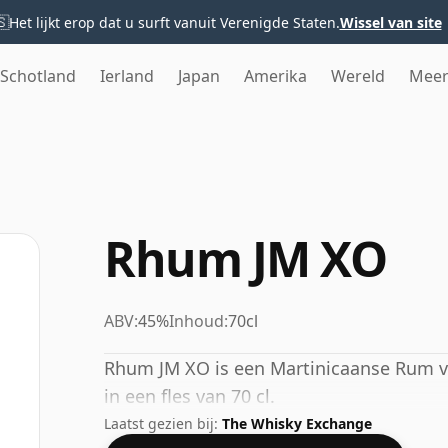
🇸
Het lijkt erop dat u surft vanuit Verenigde Staten.
Wissel van site
Schotland
Ierland
Japan
Amerika
Wereld
Mee
Rhum JM XO
ABV:
45%
Inhoud:
70cl
Rhum JM XO is een Martinicaanse Rum v
in een fles van 70 cl.
Laatst gezien bij:
The Whisky Exchange