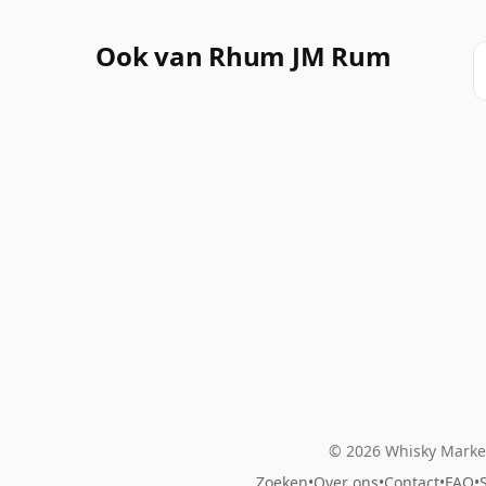
Ook van Rhum JM Rum
© 2026 Whisky Market
Zoeken
•
Over ons
•
Contact
•
FAQ
•