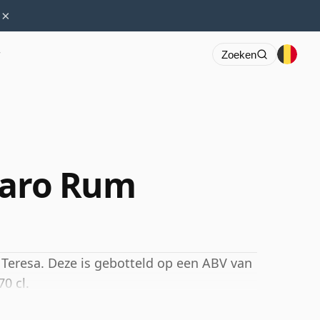
×
r
Zoeken
laro Rum
eresa. Deze is gebotteld op een ABV van
0 cl.