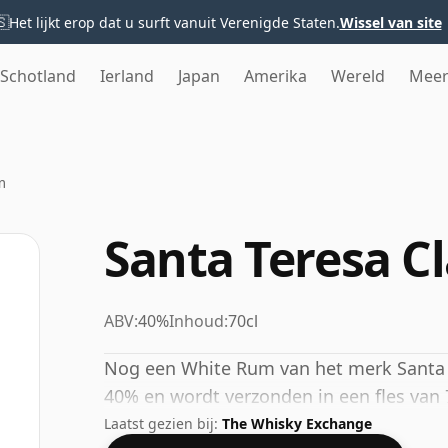
🇸
Het lijkt erop dat u surft vanuit Verenigde Staten.
Wissel van site
Schotland
Ierland
Japan
Amerika
Wereld
Mee
m
Santa Teresa C
ABV:
40%
Inhoud:
70cl
Nog een White Rum van het merk Santa T
40% en wordt verzonden in een fles van 7
Laatst gezien bij:
The Whisky Exchange