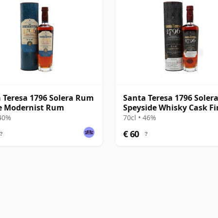
 Teresa 1796 Solera Rum
Santa Teresa 1796 Soler
e Modernist Rum
Speyside Whisky Cask Fi
Rum
 40%
70cl • 46%
€ 60
?
?