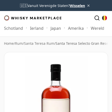
×
🇺🇸
Vanuit Verenigde Staten?
Wisselen
Schotland
Ierland
Japan
Amerika
Wereld
Home
/
Rum
/
Santa Teresa Rum
/
Santa Teresa Selecto Gran Reser