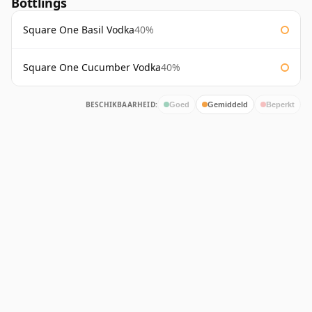
Bottlings
Square One Basil Vodka
40%
Square One Cucumber Vodka
40%
BESCHIKBAARHEID:
Goed
Gemiddeld
Beperkt