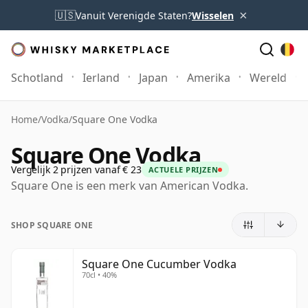
×
🇺🇸
Vanuit Verenigde Staten?
Wisselen
Schotland
Ierland
Japan
Amerika
Wereld
Home
/
Vodka
/
Square One Vodka
Square One Vodka
Vergelijk 2 prijzen vanaf € 23
ACTUELE PRIJZEN
Square One is een merk van American Vodka.
SHOP SQUARE ONE
Square One Cucumber Vodka
70cl • 40%