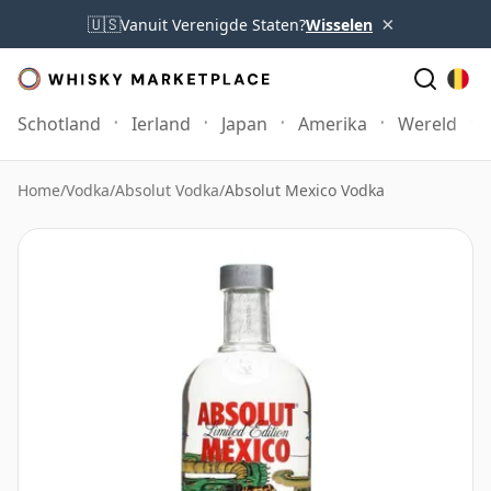
×
🇺🇸
Vanuit Verenigde Staten?
Wisselen
Schotland
Ierland
Japan
Amerika
Wereld
Home
/
Vodka
/
Absolut Vodka
/
Absolut Mexico Vodka